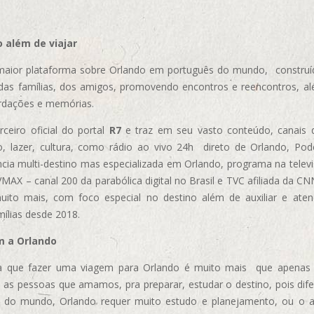
 além de viajar
aior plataforma sobre Orlando em português do mundo, construída
das famílias, dos amigos, promovendo encontros e reencontros, al
rdações e memórias.
ceiro oficial do portal
R7
e traz em seu vasto conteúdo, canais 
, lazer, cultura, como rádio ao vivo 24h direto de Orlando, Podc
cia multi-destino mas especializada em Orlando, programa na televi
AX – canal 200 da parabólica digital no Brasil e TVC afiliada da CN
uito mais, com foco especial no destino além de auxiliar e aten
mílias desde 2018.
m a Orlando
 que fazer uma viagem para Orlando é muito mais que apenas vi
 as pessoas que amamos, pra preparar, estudar o destino, pois dif
s do mundo, Orlando requer muito estudo e planejamento, ou o 