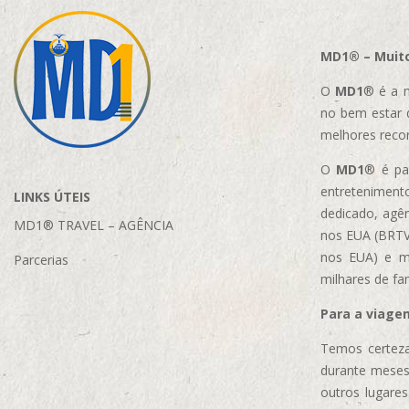
MD1® – Muito
O
MD1
® é a m
no bem estar 
melhores reco
O
MD1
® é par
entretenimento
LINKS ÚTEIS
dedicado, agên
MD1® TRAVEL – AGÊNCIA
nos EUA (BRTVM
nos EUA)
e m
Parcerias
milhares de fa
Para a viage
Temos certeza
durante meses
outros lugare