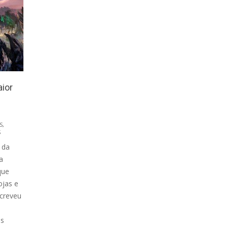
aior
S
,
S
 da
a
que
ojas e
screveu
es