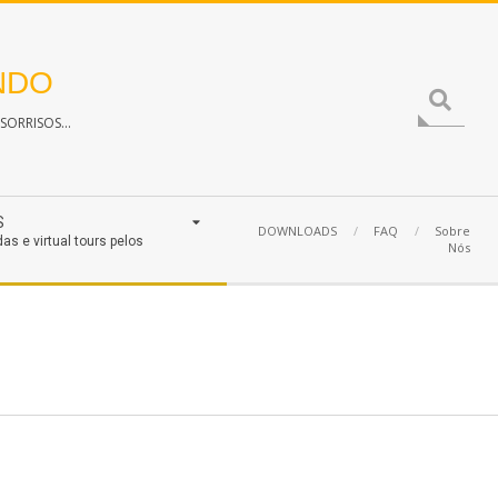
NDO
Search
ORRISOS...
S
DOWNLOADS
FAQ
Sobre
das e virtual tours pelos
Nós