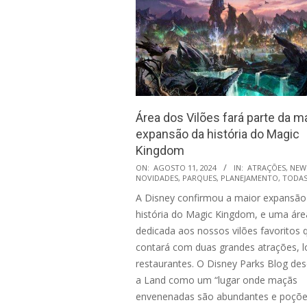
Área dos Vilões fará parte da m
expansão da história do Magic
Kingdom
2024-
ON:
AGOSTO 11, 2024
IN:
ATRAÇÕES
,
NEW
NOVIDADES
,
PARQUES
,
PLANEJAMENTO
,
TODA
08-
A Disney confirmou a maior expansão
11
história do Magic Kingdom, e uma áre
dedicada aos nossos vilões favoritos 
contará com duas grandes atrações, l
restaurantes. O Disney Parks Blog de
a Land como um “lugar onde maçãs
envenenadas são abundantes e poçõ