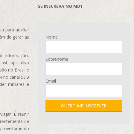
SE INSCREVA NO MD1
 para auxiliar
ém de gerar as
Nome
de informação,
Sobrenome
ast, aplicativo
são no Brasil e
N no canal 55.9
Email
der milhares e
ajar. É reunir
erentemente de
aproveitamento