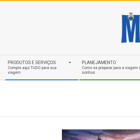
Skip
to
content
Secondary
PRODUTOS E SERVIÇOS
PLANEJAMENTO
Navigation
Compre aqui TUDO para sua
Como se preparar para a viagem 
viagem
sonhos
Menu