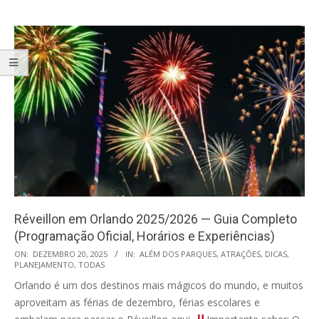
Réveillon em Orlando 2025/2026 — Guia Completo
(Programação Oficial, Horários e Experiências)
2025-
ON:
DEZEMBRO 20, 2025
IN:
ALÉM DOS PARQUES
,
ATRAÇÕES
,
DICAS
,
PLANEJAMENTO
,
TODAS
12-
Orlando é um dos destinos mais mágicos do mundo, e muitos
20
aproveitam as férias de dezembro, férias escolares e