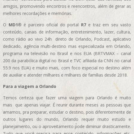
amigos, promovendo encontros e reencontros, além de gerar as
melhores recordações e memórias.
O
MD1
® é parceiro oficial do portal
R7
e traz em seu vasto
conteúdo, canais de informação, entretenimento, lazer, cultura,
como rádio ao vivo 24h direto de Orlando, Podcast, aplicativo
dedicado, agência multi-destino mas especializada em Orlando,
programa na televisão no Brasil e nos EUA (BRTVMAX – canal
200 da parabólica digital no Brasil e TVC afiliada da CNN no canal
55.9 nos EUA)
e muito mais, com foco especial no destino além
de auxiliar e atender milhares e milhares de famílias desde 2018.
Para a viagem a Orlando
Temos certeza que fazer uma viagem para Orlando é muito
mais que apenas viajar. É reunir durante meses as pessoas que
amamos, pra preparar, estudar o destino, pois diferentemente de
outros lugares do mundo, Orlando requer muito estudo e
planejamento, ou o aproveitamento pode diminuir drasticamente.
Tudo que você precisa para esse conteúdo, informações etc,