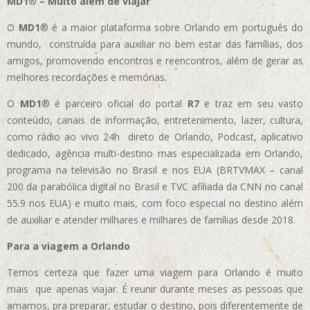
MD1® – Muito além de viajar
O
MD1
® é a maior plataforma sobre Orlando em português do
mundo, construída para auxiliar no bem estar das famílias, dos
amigos, promovendo encontros e reencontros, além de gerar as
melhores recordações e memórias.
O
MD1
® é parceiro oficial do portal
R7
e traz em seu vasto
conteúdo, canais de informação, entretenimento, lazer, cultura,
como rádio ao vivo 24h direto de Orlando, Podcast, aplicativo
dedicado, agência multi-destino mas especializada em Orlando,
programa na televisão no Brasil e nos EUA (BRTVMAX – canal
200 da parabólica digital no Brasil e TVC afiliada da CNN no canal
55.9 nos EUA)
e muito mais, com foco especial no destino além
de auxiliar e atender milhares e milhares de famílias desde 2018.
Para a viagem a Orlando
Temos certeza que fazer uma viagem para Orlando é muito
mais que apenas viajar. É reunir durante meses as pessoas que
amamos, pra preparar, estudar o destino, pois diferentemente de