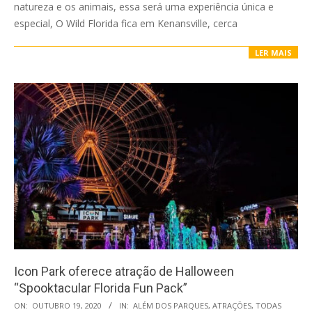
natureza e os animais, essa será uma experiência única e
especial, O Wild Florida fica em Kenansville, cerca
LER MAIS
Icon Park oferece atração de Halloween
“Spooktacular Florida Fun Pack”
2020-
ON:
OUTUBRO 19, 2020
IN:
ALÉM DOS PARQUES
,
ATRAÇÕES
,
TODAS