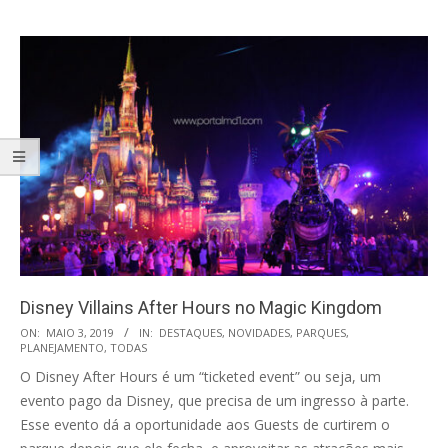
Disney Villains After Hours no Magic Kingdom
2019-
ON:
MAIO 3, 2019
IN:
DESTAQUES
,
NOVIDADES
,
PARQUES
,
PLANEJAMENTO
,
TODAS
05-
O Disney After Hours é um “ticketed event” ou seja, um
03
evento pago da Disney, que precisa de um ingresso à parte.
Esse evento dá a oportunidade aos Guests de curtirem o