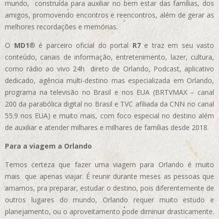
mundo, construída para auxiliar no bem estar das famílias, dos
amigos, promovendo encontros e reencontros, além de gerar as
melhores recordações e memórias.
O
MD1
® é parceiro oficial do portal
R7
e traz em seu vasto
conteúdo, canais de informação, entretenimento, lazer, cultura,
como rádio ao vivo 24h direto de Orlando, Podcast, aplicativo
dedicado, agência multi-destino mas especializada em Orlando,
programa na televisão no Brasil e nos EUA (BRTVMAX – canal
200 da parabólica digital no Brasil e TVC afiliada da CNN no canal
55.9 nos EUA)
e muito mais, com foco especial no destino além
de auxiliar e atender milhares e milhares de famílias desde 2018.
Para a viagem a Orlando
Temos certeza que fazer uma viagem para Orlando é muito
mais que apenas viajar. É reunir durante meses as pessoas que
amamos, pra preparar, estudar o destino, pois diferentemente de
outros lugares do mundo, Orlando requer muito estudo e
planejamento, ou o aproveitamento pode diminuir drasticamente.