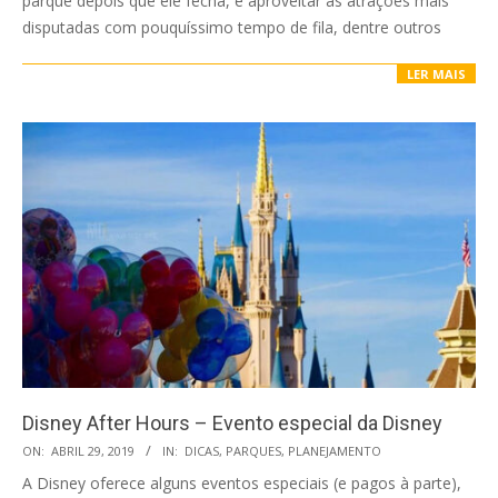
parque depois que ele fecha, e aproveitar as atrações mais
disputadas com pouquíssimo tempo de fila, dentre outros
LER MAIS
Disney After Hours – Evento especial da Disney
2019-
ON:
ABRIL 29, 2019
IN:
DICAS
,
PARQUES
,
PLANEJAMENTO
04-
A Disney oferece alguns eventos especiais (e pagos à parte),