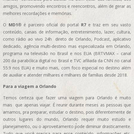
amigos, promovendo encontros e reencontros, além de gerar as
melhores recordações e memórias.
O
MD1
® é parceiro oficial do portal
R7
e traz em seu vasto
conteúdo, canais de informação, entretenimento, lazer, cultura,
como rádio ao vivo 24h direto de Orlando, Podcast, aplicativo
dedicado, agência multi-destino mas especializada em Orlando,
programa na televisão no Brasil e nos EUA (BRTVMAX – canal
200 da parabólica digital no Brasil e TVC afiliada da CNN no canal
55.9 nos EUA)
e muito mais, com foco especial no destino além
de auxiliar e atender milhares e milhares de famílias desde 2018.
Para a viagem a Orlando
Temos certeza que fazer uma viagem para Orlando é muito
mais que apenas viajar. É reunir durante meses as pessoas que
amamos, pra preparar, estudar o destino, pois diferentemente de
outros lugares do mundo, Orlando requer muito estudo e
planejamento, ou o aproveitamento pode diminuir drasticamente.
Tudo que você precisa para esse conteúdo, informações etc,