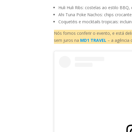
Huli Huli Ribs: costelas ao estilo BBQ
Ahi Tuna Poke Nachos: chips crocantes
Coquetéis e mocktails tropicais: inclu
Nós fomos conferir o evento, e está del
sem juros na
MD1 TRAVEL
– a agência o