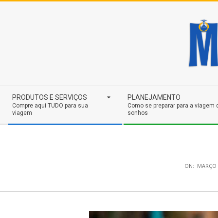
Skip
to
content
Secondary
PRODUTOS E SERVIÇOS
PLANEJAMENTO
Navigation
Compre aqui TUDO para sua
Como se preparar para a viagem 
viagem
sonhos
Menu
ON:
MARÇO 1