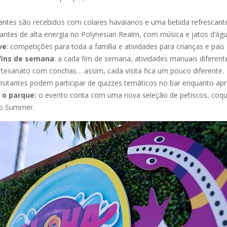
itantes são recebidos com colares havaianos e uma bebida refrescant
çantes de alta energia no Polynesian Realm, com música e jatos d’águ
ve
: competições para toda a família e atividades para crianças e pais
 fins de semana
: a cada fim de semana, atividades manuais diferente
artesanato com conchas… assim, cada visita fica um pouco diferente.
visitantes podem participar de quizzes temáticos no bar enquanto apr
 o parque:
o evento conta com uma nova seleção de petiscos, coquet
to Summer.