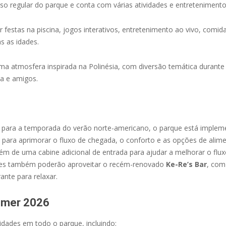
sso regular do parque e conta com várias atividades e entretenimento 
festas na piscina, jogos interativos, entretenimento ao vivo, comida
s as idades.
ma atmosfera inspirada na Polinésia, com diversão temática durante 
ia e amigos.
 para a temporada do verão norte-americano, o parque está implem
as para aprimorar o fluxo de chegada, o conforto e as opções de al
lém de uma cabine adicional de entrada para ajudar a melhorar o flux
ntes também poderão aproveitar o recém-renovado
Ke-Re’s Bar
, com
nte para relaxar.
mmer 2026
idades em todo o parque, incluindo: