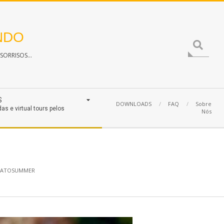
NDO
Search
ORRISOS...
S
DOWNLOADS
FAQ
Sobre
das e virtual tours pelos
Nós
HATOSUMMER