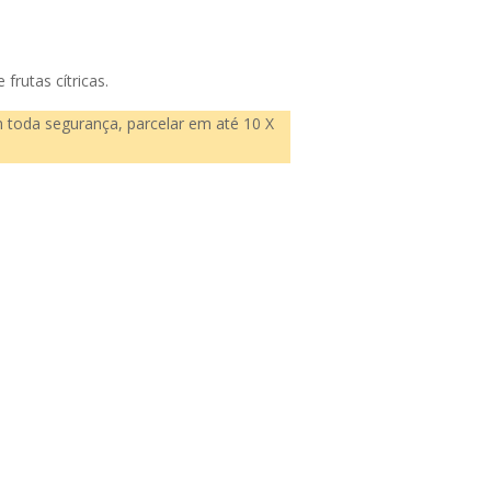
frutas cítricas.
m toda segurança, parcelar em até 10 X