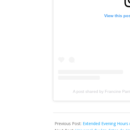
View this po
A post shared by Francine Pan
2026-
03-
Previous Post:
Extended Evening Hours 
13