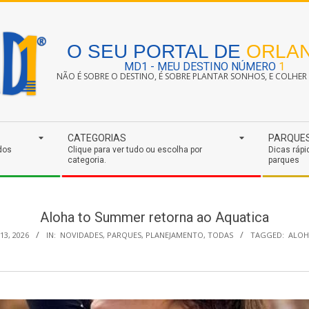
O SEU PORTAL DE
ORLA
MD1 - MEU DESTINO NÚMERO
1
NÃO É SOBRE O DESTINO, É SOBRE PLANTAR SONHOS, E COLHER S
CATEGORIAS
PARQUE
dos
Clique para ver tudo ou escolha por
Dicas rápi
categoria.
parques
Aloha to Summer retorna ao Aquatica
3, 2026
IN:
NOVIDADES
,
PARQUES
,
PLANEJAMENTO
,
TODAS
TAGGED:
ALO