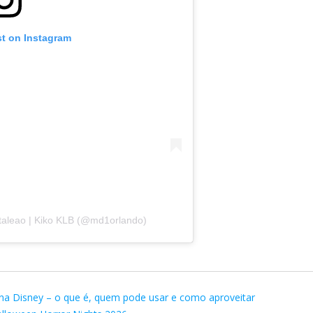
st on Instagram
taleao | Kiko KLB (@md1orlando)
na Disney – o que é, quem pode usar e como aproveitar