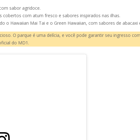
, com sabor agridoce.
 cobertos com atum fresco e sabores inspirados nas ilhas.
indo o Hawaiian Mai Tai e o Green Hawaiian, com sabores de abacaxi e 
icioso. O parque é uma delícia, e você pode garantir seu ingresso co
ficial do MD1.