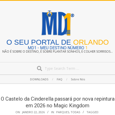
Skip
to
content
O SEU PORTAL DE
ORLANDO
MD1 - MEU DESTINO NÚMERO
1
NÃO É SOBRE O DESTINO, É SOBRE PLANTAR SONHOS, E COLHER SORRISOS...
Search
Secondary
DOWNLOADS
FAQ
Sobre Nós
Navigation
Menu
O Castelo da Cinderella passará por nova repintura
em 2026 no Magic Kingdom
ON:
JANEIRO 22, 2026
IN:
PARQUES
,
TODAS
TAGGED: