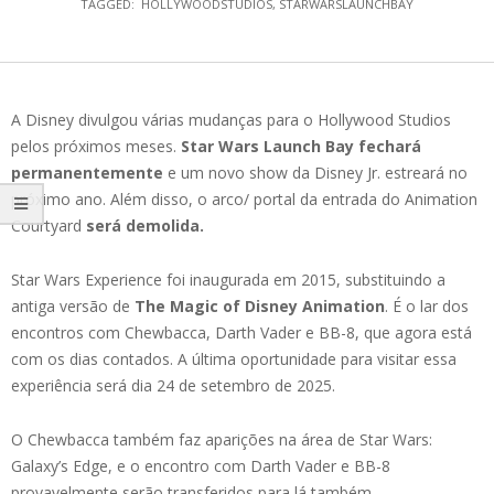
TAGGED:
HOLLYWOODSTUDIOS
,
STARWARSLAUNCHBAY
A Disney divulgou várias mudanças para o Hollywood Studios
pelos próximos meses.
Star Wars Launch Bay fechará
permanentemente
e um novo show da Disney Jr. estreará no
próximo ano. Além disso, o arco/ portal da entrada do Animation
Courtyard
será demolida.
Star Wars Experience foi inaugurada em 2015, substituindo a
antiga versão de
The Magic of Disney Animation
. É o lar dos
encontros com Chewbacca, Darth Vader e BB-8, que agora está
com os dias contados. A última oportunidade para visitar essa
experiência será dia 24 de setembro de 2025.
O Chewbacca também faz aparições na área de Star Wars:
Galaxy’s Edge, e o encontro com Darth Vader e BB-8
provavelmente serão transferidos para lá também.