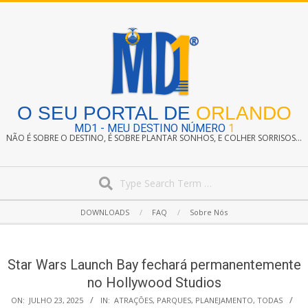
Skip
to
content
O SEU PORTAL DE
ORLANDO
MD1 - MEU DESTINO NÚMERO
1
NÃO É SOBRE O DESTINO, É SOBRE PLANTAR SONHOS, E COLHER SORRISOS...
Search
Secondary
DOWNLOADS
FAQ
Sobre Nós
Navigation
Menu
Star Wars Launch Bay fechará permanentemente
no Hollywood Studios
ON:
JULHO 23, 2025
IN:
ATRAÇÕES
,
PARQUES
,
PLANEJAMENTO
,
TODAS