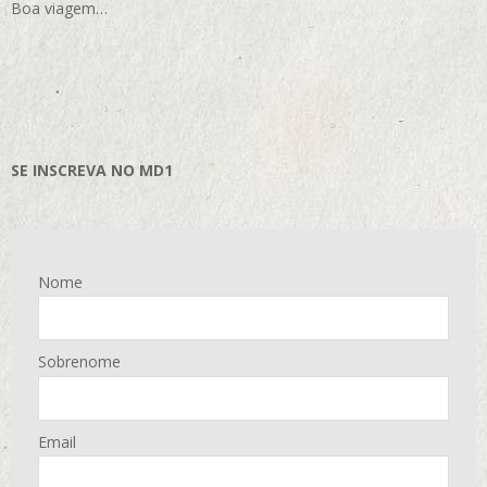
Boa viagem…
SE INSCREVA NO MD1
Nome
Sobrenome
Email