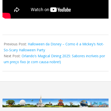
2025-
07-
Previous Post:
Halloween da Disney – Como é a Mickey’s Not-
17
So-Scary Halloween Party
Next Post:
Orlando’s Magical Dining 2025: Sabores incríveis por
um preço fixo (e com causa nobre!)