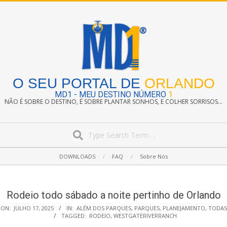
Skip
to
content
O SEU PORTAL DE
ORLANDO
MD1 - MEU DESTINO NÚMERO
1
NÃO É SOBRE O DESTINO, É SOBRE PLANTAR SONHOS, E COLHER SORRISOS...
Search
Secondary
DOWNLOADS
FAQ
Sobre Nós
Navigation
Menu
Rodeio todo sábado a noite pertinho de Orlando
ON:
JULHO 17, 2025
IN:
ALÉM DOS PARQUES
,
PARQUES
,
PLANEJAMENTO
,
TODAS
TAGGED:
RODEIO
,
WESTGATERIVERRANCH