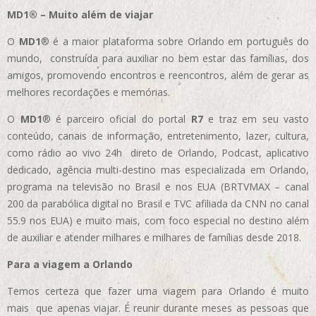
MD1® – Muito além de viajar
O
MD1
® é a maior plataforma sobre Orlando em português do
mundo, construída para auxiliar no bem estar das famílias, dos
amigos, promovendo encontros e reencontros, além de gerar as
melhores recordações e memórias.
O
MD1
® é parceiro oficial do portal
R7
e traz em seu vasto
conteúdo, canais de informação, entretenimento, lazer, cultura,
como rádio ao vivo 24h direto de Orlando, Podcast, aplicativo
dedicado, agência multi-destino mas especializada em Orlando,
programa na televisão no Brasil e nos EUA (BRTVMAX – canal
200 da parabólica digital no Brasil e TVC afiliada da CNN no canal
55.9 nos EUA)
e muito mais, com foco especial no destino além
de auxiliar e atender milhares e milhares de famílias desde 2018.
Para a viagem a Orlando
Temos certeza que fazer uma viagem para Orlando é muito
mais que apenas viajar. É reunir durante meses as pessoas que