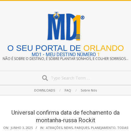
Skip
to
content
O SEU PORTAL DE
ORLANDO
MD1 - MEU DESTINO NÚMERO
1
NÃO É SOBRE O DESTINO, É SOBRE PLANTAR SONHOS, E COLHER SORRISOS...
Search
Secondary
DOWNLOADS
FAQ
Sobre Nós
Navigation
Menu
Universal confirma data de fechamento da
montanha-russa Rockit
ON:
JUNHO 3, 2025
IN:
ATRAÇÕES
,
NEWS
,
PARQUES
,
PLANEJAMENTO
,
TODAS