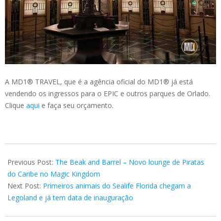
A MD1® TRAVEL, que é a agência oficial do MD1® já está
vendendo os ingressos para o EPIC e outros parques de Orlado.
Clique
aqui
e faça seu orçamento.
2025-
05-
Previous Post:
The Beak and Barrel – Novo lounge de Piratas
08
do Caribe no Magic Kingdom
Next Post:
Primeiros animais do Sealife Florida chegam a
Legoland e já tem data de inauguração