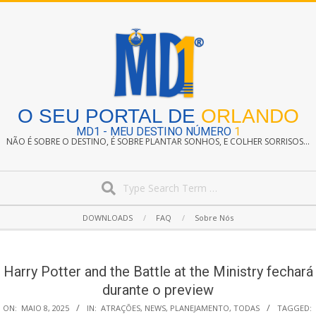
Skip
to
content
O SEU PORTAL DE
ORLANDO
MD1 - MEU DESTINO NÚMERO
1
NÃO É SOBRE O DESTINO, É SOBRE PLANTAR SONHOS, E COLHER SORRISOS...
Search
Secondary
DOWNLOADS
FAQ
Sobre Nós
Navigation
Menu
Harry Potter and the Battle at the Ministry fechará
durante o preview
ON:
MAIO 8, 2025
IN:
ATRAÇÕES
,
NEWS
,
PLANEJAMENTO
,
TODAS
TAGGED: