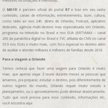
melhores recordações e memórias.
O
MD1
® é parceiro oficial do portal
R7
e traz em seu vasto
conteúdo, canais de informação, entretenimento, lazer, cultura,
como rádio ao vivo 24h direto de Orlando, Podcast, aplicativo
dedicado, agência multi-destino mas especializada em Orlando,
programa na televisão no Brasil e nos EUA (BRTVMAX – canal
200 da parabólica digital no Brasil e TVC afiliada da CNN no canal
55.9 nos EUA)
e muito mais, com foco especial no destino além
de auxiliar e atender milhares e milhares de famílias desde 2018.
Para a viagem a Orlando
Temos certeza que fazer uma viagem para Orlando é muito
mais que apenas viajar. É reunir durante meses as pessoas que
amamos, pra preparar, estudar o destino, pois diferentemente de
outros lugares do mundo, Orlando requer muito estudo e
planejamento, ou o aproveitamento pode diminuir drasticamente.
Tudo que você precisa para esse conteúdo, informações etc,
você encontra aqui.