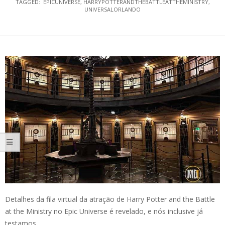
TAGGED:
EPICUNIVERSE
,
HARRYPOTTERANDTHEBATTLEATTHEMINISTRY
,
UNIVERSALORLANDO
Detalhes da fila virtual da atração de Harry Potter and the Battle
at the Ministry no Epic Universe é revelado, e nós inclusive já
testamos.