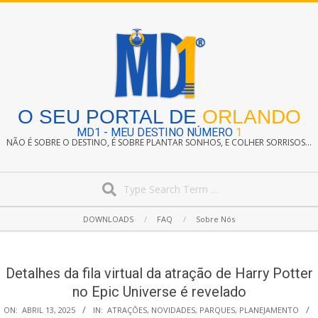
Skip
to
content
O SEU PORTAL DE
ORLANDO
MD1 - MEU DESTINO NÚMERO
1
NÃO É SOBRE O DESTINO, É SOBRE PLANTAR SONHOS, E COLHER SORRISOS...
Search
Secondary
DOWNLOADS
FAQ
Sobre Nós
Navigation
Menu
Detalhes da fila virtual da atração de Harry Potter
no Epic Universe é revelado
ON:
ABRIL 13, 2025
IN:
ATRAÇÕES
,
NOVIDADES
,
PARQUES
,
PLANEJAMENTO