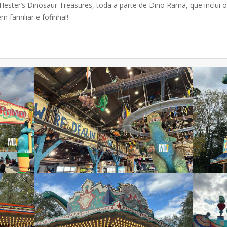
Hester’s Dinosaur Treasures, toda a parte de Dino Rama, que inclui 
 familiar e fofinha!!