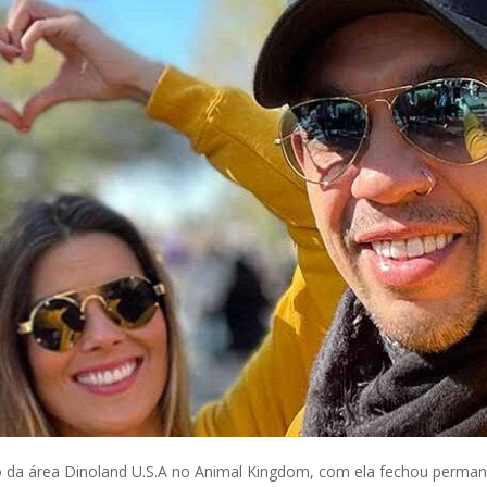
da área Dinoland U.S.A no Animal Kingdom, com ela fechou permane