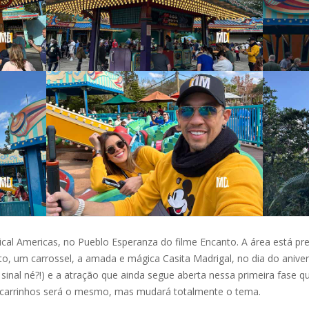
al Americas, no Pueblo Esperanza do filme Encanto. A área está pre
o, um carrossel, a amada e mágica Casita Madrigal, no dia do aniver
 sinal né?!) e a atração que ainda segue aberta nessa primeira fase
s carrinhos será o mesmo, mas mudará totalmente o tema.