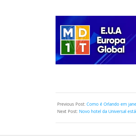
2025-
01-
Previous Post:
Como é Orlando em jane
18
Next Post:
Novo hotel da Universal está