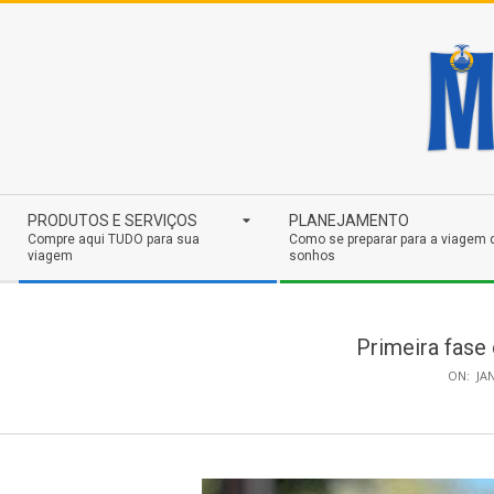
Skip
to
content
Secondary
PRODUTOS E SERVIÇOS
PLANEJAMENTO
Navigation
Compre aqui TUDO para sua
Como se preparar para a viagem 
viagem
sonhos
Menu
Primeira fase
ON:
JAN