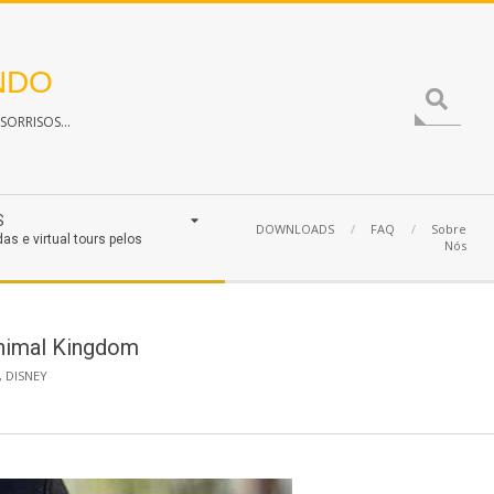
NDO
Search
ORRISOS...
S
DOWNLOADS
FAQ
Sobre
das e virtual tours pelos
Nós
Animal Kingdom
,
DISNEY