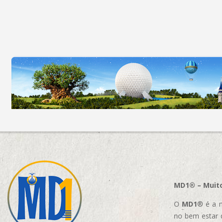
MD1® – Muito
O
MD1
® é a m
no bem estar 