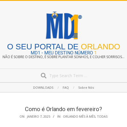
Skip
to
content
O SEU PORTAL DE
ORLANDO
MD1 - MEU DESTINO NÚMERO
1
NÃO É SOBRE O DESTINO, É SOBRE PLANTAR SONHOS, E COLHER SORRISOS...
Search
Secondary
DOWNLOADS
FAQ
Sobre Nós
Navigation
Menu
Como é Orlando em fevereiro?
ON:
JANEIRO 7, 2025
IN:
ORLANDO MÊS À MÊS
,
TODAS