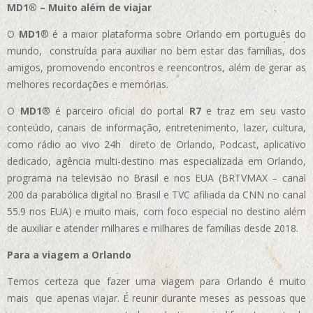
MD1® – Muito além de viajar
O
MD1
® é a maior plataforma sobre Orlando em português do
mundo, construída para auxiliar no bem estar das famílias, dos
amigos, promovendo encontros e reencontros, além de gerar as
melhores recordações e memórias.
O
MD1
® é parceiro oficial do portal
R7
e traz em seu vasto
conteúdo, canais de informação, entretenimento, lazer, cultura,
como rádio ao vivo 24h direto de Orlando, Podcast, aplicativo
dedicado, agência multi-destino mas especializada em Orlando,
programa na televisão no Brasil e nos EUA (BRTVMAX – canal
200 da parabólica digital no Brasil e TVC afiliada da CNN no canal
55.9 nos EUA)
e muito mais, com foco especial no destino além
de auxiliar e atender milhares e milhares de famílias desde 2018.
Para a viagem a Orlando
Temos certeza que fazer uma viagem para Orlando é muito
mais que apenas viajar. É reunir durante meses as pessoas que