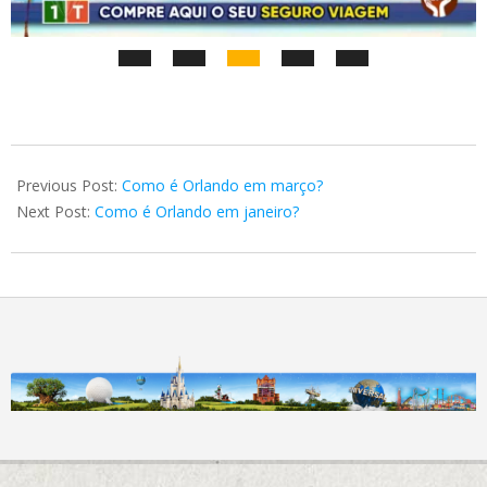
2025-
01-
Previous Post:
Como é Orlando em março?
07
Next Post:
Como é Orlando em janeiro?