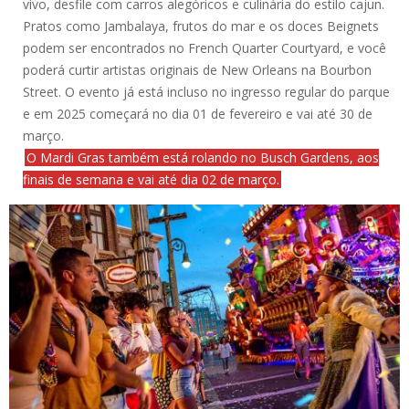
vivo, desfile com carros alegóricos e culinária do estilo cajun.
Pratos como Jambalaya, frutos do mar e os doces Beignets
podem ser encontrados no French Quarter Courtyard, e você
poderá curtir artistas originais de New Orleans na Bourbon
Street. O evento já está incluso no ingresso regular do parque
e em 2025 começará no dia 01 de fevereiro e vai até 30 de
março.
O Mardi Gras também está rolando no Busch Gardens, aos
finais de semana e vai até dia 02 de março.