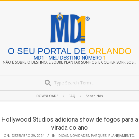
Skip
to
content
O SEU PORTAL DE
ORLANDO
MD1 - MEU DESTINO NÚMERO
1
NÃO É SOBRE O DESTINO, É SOBRE PLANTAR SONHOS, E COLHER SORRISOS...
Search
Secondary
DOWNLOADS
FAQ
Sobre Nós
Navigation
Menu
Hollywood Studios adiciona show de fogos para a
virada do ano
ON:
DEZEMBRO 29, 2024
IN:
DICAS
,
NOVIDADES
,
PARQUES
,
PLANEJAMENTO
,