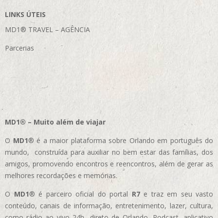
LINKS ÚTEIS
MD1® TRAVEL – AGÊNCIA
Parcerias
MD1® – Muito além de viajar
O
MD1
® é a maior plataforma sobre Orlando em português do
mundo, construída para auxiliar no bem estar das famílias, dos
amigos, promovendo encontros e reencontros, além de gerar as
melhores recordações e memórias.
O
MD1
® é parceiro oficial do portal
R7
e traz em seu vasto
conteúdo, canais de informação, entretenimento, lazer, cultura,
como rádio ao vivo 24h direto de Orlando, Podcast, aplicativo