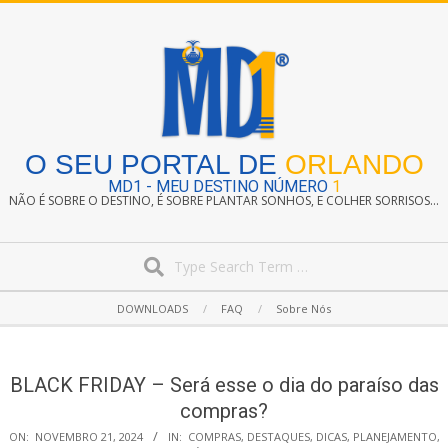
Skip
to
content
O SEU PORTAL DE
ORLANDO
MD1 - MEU DESTINO NÚMERO
1
NÃO É SOBRE O DESTINO, É SOBRE PLANTAR SONHOS, E COLHER SORRISOS...
Search
Secondary
DOWNLOADS
FAQ
Sobre Nós
Navigation
Menu
BLACK FRIDAY – Será esse o dia do paraíso das
compras?
ON:
NOVEMBRO 21, 2024
IN:
COMPRAS
,
DESTAQUES
,
DICAS
,
PLANEJAMENTO
,