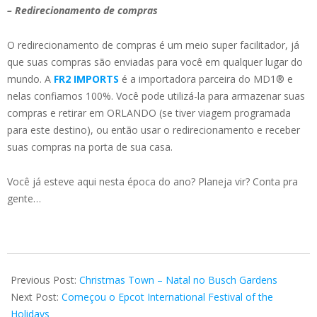
– Redirecionamento de compras
O redirecionamento de compras é um meio super facilitador, já
que suas compras são enviadas para você em qualquer lugar do
mundo. A
FR2 IMPORTS
é a importadora parceira do MD1® e
nelas confiamos 100%. Você pode utilizá-la para armazenar suas
compras e retirar em ORLANDO (se tiver viagem programada
para este destino), ou então usar o redirecionamento e receber
suas compras na porta de sua casa.
Você já esteve aqui nesta época do ano? Planeja vir? Conta pra
gente…
2024-
11-
Previous Post:
Christmas Town – Natal no Busch Gardens
21
Next Post:
Começou o Epcot International Festival of the
Holidays