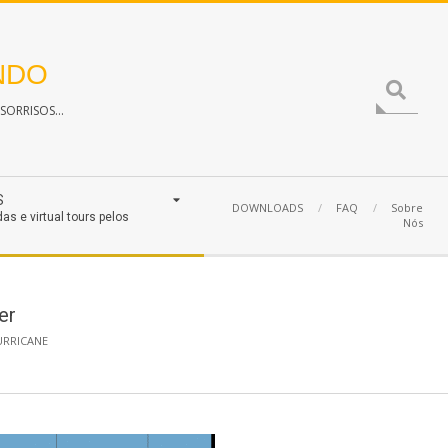
NDO
Search
ORRISOS...
S
DOWNLOADS
FAQ
Sobre
das e virtual tours pelos
Nós
er
URRICANE