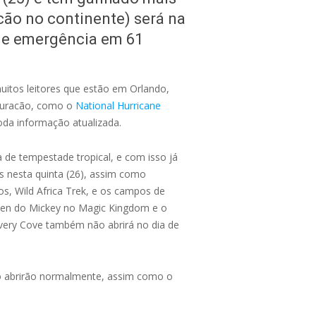
acão no continente) será na
 de emergência em 61
uitos leitores que estão em Orlando,
 furacão, como o
National Hurricane
da informação atualizada.
a de tempestade tropical, e com isso já
s nesta quinta (26), assim como
os, Wild Africa Trek, e os campos de
een do Mickey no Magic Kingdom e o
covery Cove também não abrirá no dia de
o abrirão normalmente, assim como o