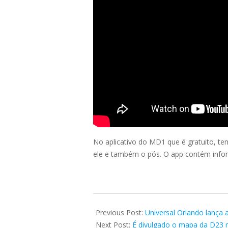
No aplicativo do MD1 que é gratuito, t
ele e também o pós. O app contém inform
2024-
09-
Previous Post:
Universal Orlando lança 
26
Next Post:
É divulgado o mapa da D23 n