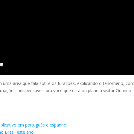
em uma área que fala sobre os furacões, explicando o fenômeno, com
ações indispensáveis pra você que está ou planeja visitar Orlando.
aplicativo em português e espanhol
o Brasil este ano