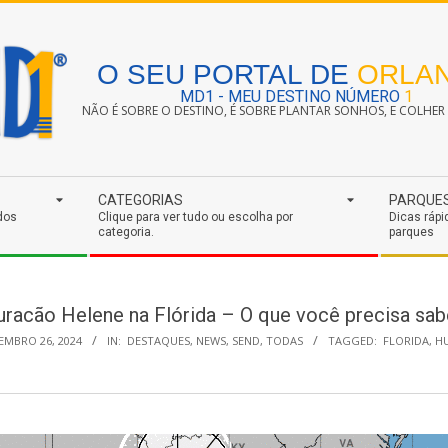
O SEU PORTAL DE
ORLA
MD1 - MEU DESTINO NÚMERO
1
NÃO É SOBRE O DESTINO, É SOBRE PLANTAR SONHOS, E COLHER S
CATEGORIAS
PARQUE
dos
Clique para ver tudo ou escolha por
Dicas rápi
categoria.
parques
uracão Helene na Flórida – O que você precisa sab
EMBRO 26, 2024
IN:
DESTAQUES
,
NEWS
,
SEND
,
TODAS
TAGGED:
FLORIDA
,
H