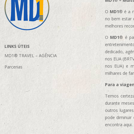
MD1® – Muito
O
MD1
® é a m
no bem estar 
melhores reco
O
MD1
® é par
entretenimento
LINKS ÚTEIS
dedicado, agên
MD1® TRAVEL – AGÊNCIA
nos EUA (BRTVM
nos EUA)
e m
Parcerias
milhares de fa
Para a viage
Temos certeza
durante meses
outros lugare
pode diminuir
encontra aqui.