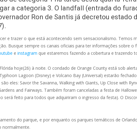
ar a categoria 3. O landfall (entrada do fur
governador Ron de Santis já decretou estado
).
recer e trazer o que está acontecendo sem sensacionalismo. Temos m
ão. Busque sempre os canais oficiais para ter informações sobre o
outube
e
instagram
que estaremos fazendo a cobertura e trazendo to
Flórida hoje(26) à noite. O condado de Orange County está sob alert
 Typhoon Lagoon (Disney) e Volcano Bay (Universal) estarão fechado
são eles: Savor the Savanna, Walking with Giants, Up Close with Ryn
 Gardens and Fairways. Também foram canceladas a festa de Hallow
so será feito para todos que adquiriram o ingresso da festa). O Dis
mento do parque, e por enquanto os parques temáticos de Orland
o normalmente.