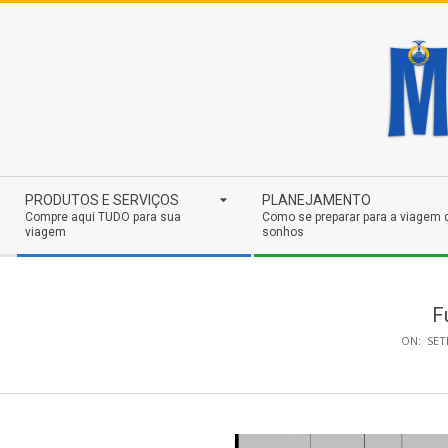
Skip
to
content
Secondary
PRODUTOS E SERVIÇOS
PLANEJAMENTO
Navigation
Compre aqui TUDO para sua
Como se preparar para a viagem 
viagem
sonhos
Menu
F
ON:
SET