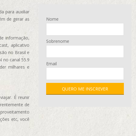
 para auxiliar
ém de gerar as
Nome
de informação,
Sobrenome
ast, aplicativo
são no Brasil e
N no canal 55.9
Email
der milhares e
ajar. É reunir
erentemente de
aproveitamento
ções etc, você