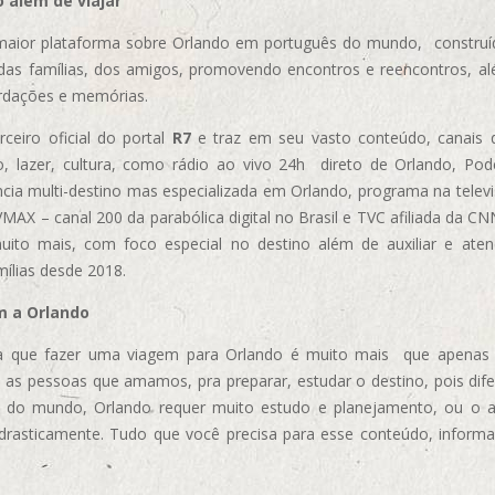
 além de viajar
aior plataforma sobre Orlando em português do mundo, construída
das famílias, dos amigos, promovendo encontros e reencontros, al
rdações e memórias.
ceiro oficial do portal
R7
e traz em seu vasto conteúdo, canais 
, lazer, cultura, como rádio ao vivo 24h direto de Orlando, Podc
cia multi-destino mas especializada em Orlando, programa na televi
AX – canal 200 da parabólica digital no Brasil e TVC afiliada da CN
uito mais, com foco especial no destino além de auxiliar e aten
mílias desde 2018.
m a Orlando
 que fazer uma viagem para Orlando é muito mais que apenas vi
 as pessoas que amamos, pra preparar, estudar o destino, pois dif
s do mundo, Orlando requer muito estudo e planejamento, ou o 
 drasticamente. Tudo que você precisa para esse conteúdo, informa