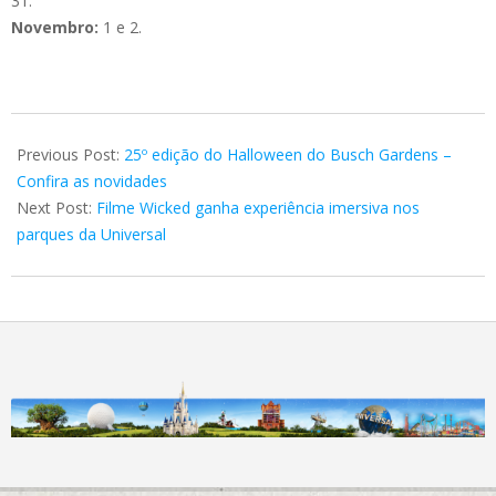
31.
Novembro:
1 e 2.
2024-
09-
Previous Post:
25º edição do Halloween do Busch Gardens –
09
Confira as novidades
Next Post:
Filme Wicked ganha experiência imersiva nos
parques da Universal