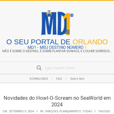
Skip
to
content
O SEU PORTAL DE
ORLANDO
MD1 - MEU DESTINO NÚMERO
1
NÃO É SOBRE O DESTINO, É SOBRE PLANTAR SONHOS, E COLHER SORRISOS...
Search
Secondary
DOWNLOADS
FAQ
Sobre Nós
Navigation
Menu
Novidades do Howl-O-Scream no SeaWorld em
2024
ON:
SETEMBRO 9, 2024
IN:
PARQUES
,
PLANEJAMENTO
,
TODAS
TAGGED: