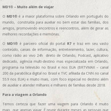
MD1® – Muito além de viajar
O
MD1
® é a maior plataforma sobre Orlando em português do
mundo, construída para auxiliar no bem estar das famílias, dos
amigos, promovendo encontros e reencontros, além de gerar as
melhores recordações e memórias.
O
MD1
® é parceiro oficial do portal
R7
e traz em seu vasto
conteúdo, canais de informação, entretenimento, lazer, cultura,
como rádio ao vivo 24h direto de Orlando, Podcast, aplicativo
dedicado, agência multi-destino mas especializada em Orlando,
programa na televisão no Brasil e nos EUA (BRTVMAX – canal
200 da parabólica digital no Brasil e TVC afiliada da CNN no canal
55.9 nos EUA)
e muito mais, com foco especial no destino além
de auxiliar e atender milhares e milhares de famílias desde 2018.
Para a viagem a Orlando
Temos certeza que fazer uma viagem para Orlando é muito
mais que apenas viajar. É reunir durante meses as pessoas que