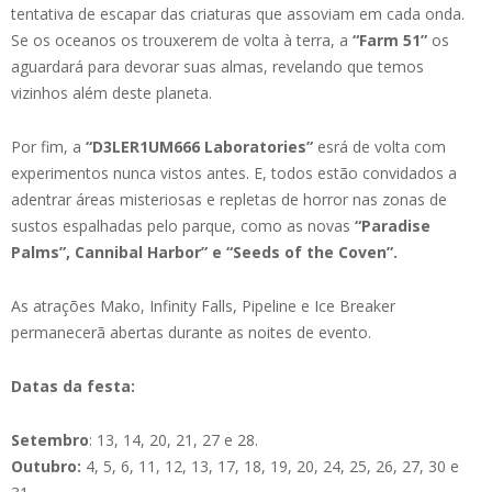
tentativa de escapar das criaturas que assoviam em cada onda.
Se os oceanos os trouxerem de volta à terra, a
“Farm 51”
os
aguardará para devorar suas almas, revelando que temos
vizinhos além deste planeta.
Por fim, a
“D3LER1UM666 Laboratories”
esrá de volta com
experimentos nunca vistos antes. E, todos estão convidados a
adentrar áreas misteriosas e repletas de horror nas zonas de
sustos espalhadas pelo parque, como as novas
“Paradise
Palms”, Cannibal Harbor” e “Seeds of the Coven”.
As atrações Mako, Infinity Falls, Pipeline e Ice Breaker
permanecerã abertas durante as noites de evento.
Datas da festa:
Setembro
: 13, 14, 20, 21, 27 e 28.
Outubro:
4, 5, 6, 11, 12, 13, 17, 18, 19, 20, 24, 25, 26, 27, 30 e