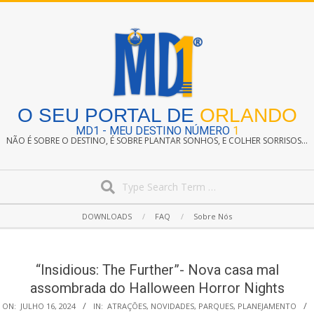
Skip
to
content
O SEU PORTAL DE
ORLANDO
MD1 - MEU DESTINO NÚMERO
1
NÃO É SOBRE O DESTINO, É SOBRE PLANTAR SONHOS, E COLHER SORRISOS...
Search
Secondary
DOWNLOADS
FAQ
Sobre Nós
Navigation
Menu
“Insidious: The Further”- Nova casa mal
assombrada do Halloween Horror Nights
ON:
JULHO 16, 2024
IN:
ATRAÇÕES
,
NOVIDADES
,
PARQUES
,
PLANEJAMENTO