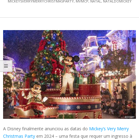
MICKEYSVERRYMERRYCHRISTMASPARTY
,
MVMCP
,
NATAL
,
NATALDOMICKEY
A Disney finalmente anunciou as datas do
Mickey’s Very Merry
Christmas Party
em 2024 – uma festa que requer um ingresso à