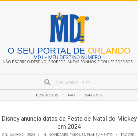
Skip
to
content
O SEU PORTAL DE
ORLANDO
MD1 - MEU DESTINO NÚMERO
1
NÃO É SOBRE O DESTINO, É SOBRE PLANTAR SONHOS, E COLHER SORRISOS...
Search
Secondary
DOWNLOADS
FAQ
Sobre Nós
Navigation
Menu
Disney anuncia datas da Festa de Natal do Mickey
em 2024
ON:
JUNHO 24, 2024
IN:
NOVIDADES
,
PARQUES
,
PLANEJAMENTO
TAGGED: