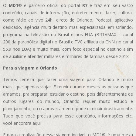
O
MD1
® é parceiro oficial do portal
R7
e traz em seu vasto
conteúdo, canais de informação, entretenimento, lazer, cultura,
como rádio ao vivo 24h direto de Orlando, Podcast, aplicativo
dedicado, agência multi-destino mas especializada em Orlando,
programa na televisão no Brasil e nos EUA (BRTVMAX – canal
200 da parabólica digital no Brasil e TVC afiliada da CNN no canal
55.9 nos EUA)
e muito mais, com foco especial no destino além
de auxiliar e atender milhares e milhares de famílias desde 2018.
Para a viagem a Orlando
Temos certeza que fazer uma viagem para Orlando é muito
mais que apenas viajar. É reunir durante meses as pessoas que
amamos, pra preparar, estudar o destino, pois diferentemente de
outros lugares do mundo, Orlando requer muito estudo e
planejamento, ou o aproveitamento pode diminuir drasticamente.
Tudo que você precisa para esse conteúdo, informações etc,
você encontra aqui.
E para a realização dessa viagem incrível, o MD1® é uma mega