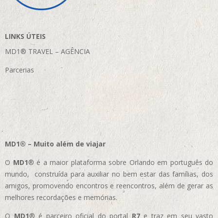
LINKS ÚTEIS
MD1® TRAVEL – AGÊNCIA
Parcerias
MD1® – Muito além de viajar
O
MD1
® é a maior plataforma sobre Orlando em português do
mundo, construída para auxiliar no bem estar das famílias, dos
amigos, promovendo encontros e reencontros, além de gerar as
melhores recordações e memórias.
O
MD1
® é parceiro oficial do portal
R7
e traz em seu vasto