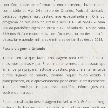
conteúdo, canais de informação, entretenimento, lazer, cultura,
como rádio ao vivo 24h direto de Orlando, Podcast, aplicativo
dedicado, agência multi-destino mas especializada em Orlando,
programa na televisão no Brasil e nos EUA (BRTVMAX – canal
200 da parabólica digital no Brasil e TVC afiliada da CNN no canal
55.9 nos EUA)
e muito mais, com foco especial no destino além
de auxiliar e atender milhares e milhares de famílias desde 2018.
Para a viagem a Orlando
Temos certeza que fazer uma viagem para Orlando é muito
mais que apenas viajar. É reunir durante meses as pessoas que
amamos, pra preparar, estudar o destino, pois diferentemente de
outros lugares do mundo, Orlando requer muito estudo e
planejamento, ou o aproveitamento pode diminuir drasticamente.
Tudo que você precisa para esse conteúdo, informações etc,
você encontra aqui.
E para a realização dessa viagem incrível, o MD1® é uma mega
agência de turismo com serviços e produtos que você vai