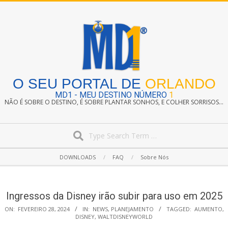
Skip
to
content
O SEU PORTAL DE
ORLANDO
MD1 - MEU DESTINO NÚMERO
1
NÃO É SOBRE O DESTINO, É SOBRE PLANTAR SONHOS, E COLHER SORRISOS...
Search
Secondary
DOWNLOADS
FAQ
Sobre Nós
Navigation
Menu
Ingressos da Disney irão subir para uso em 2025
ON:
FEVEREIRO 28, 2024
IN:
NEWS
,
PLANEJAMENTO
TAGGED:
AUMENTO
,
DISNEY
,
WALTDISNEYWORLD