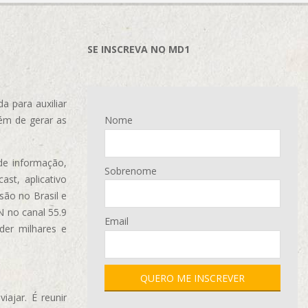
SE INSCREVA NO MD1
 para auxiliar
ém de gerar as
Nome
de informação,
Sobrenome
ast, aplicativo
são no Brasil e
N no canal 55.9
Email
der milhares e
ajar. É reunir