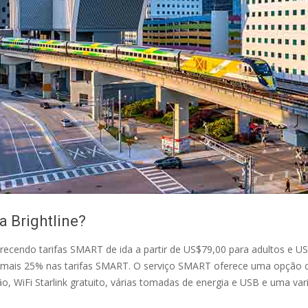
a Brightline?
erecendo tarifas SMART de ida a partir de US$79,00 para adultos e U
mais 25% nas tarifas SMART. O serviço SMART oferece uma opção con
 WiFi Starlink gratuito, várias tomadas de energia e USB e uma var