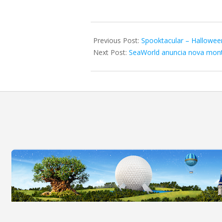
2023-
09-
Previous Post:
Spooktacular – Hallowee
18
Next Post:
SeaWorld anuncia nova mont