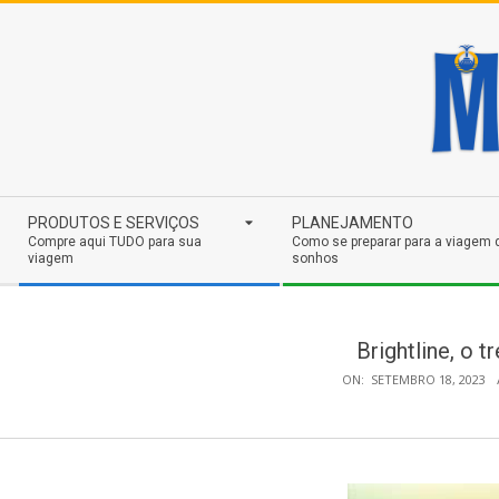
Skip
to
content
Secondary
PRODUTOS E SERVIÇOS
PLANEJAMENTO
Navigation
Compre aqui TUDO para sua
Como se preparar para a viagem 
viagem
sonhos
Menu
Brightline, o 
ON:
SETEMBRO 18, 2023