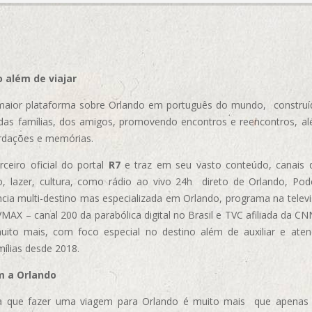
 além de viajar
aior plataforma sobre Orlando em português do mundo, construída
das famílias, dos amigos, promovendo encontros e reencontros, al
rdações e memórias.
ceiro oficial do portal
R7
e traz em seu vasto conteúdo, canais 
, lazer, cultura, como rádio ao vivo 24h direto de Orlando, Podc
cia multi-destino mas especializada em Orlando, programa na televi
AX – canal 200 da parabólica digital no Brasil e TVC afiliada da CN
uito mais, com foco especial no destino além de auxiliar e aten
mílias desde 2018.
m a Orlando
 que fazer uma viagem para Orlando é muito mais que apenas vi