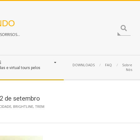
NDO
Search
ORRISOS...
S
DOWNLOADS
FAQ
Sobre
das e virtual tours pelos
Nós
 22 de setembro
CIDADE
,
BRIGHTLINE
,
TREM