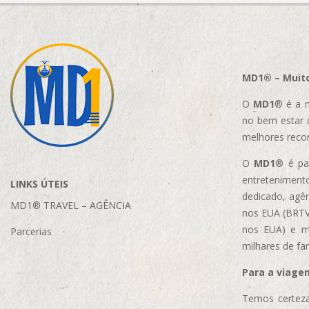
MD1® – Muito
O
MD1
® é a m
no bem estar 
melhores reco
O
MD1
® é par
entretenimento
LINKS ÚTEIS
dedicado, agên
MD1® TRAVEL – AGÊNCIA
nos EUA (BRTVM
nos EUA)
e m
Parcerias
milhares de fa
Para a viage
Temos certeza