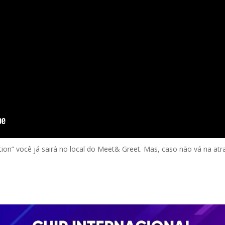
tion” você já sairá no local do Meet& Greet. Mas, caso não vá na atra