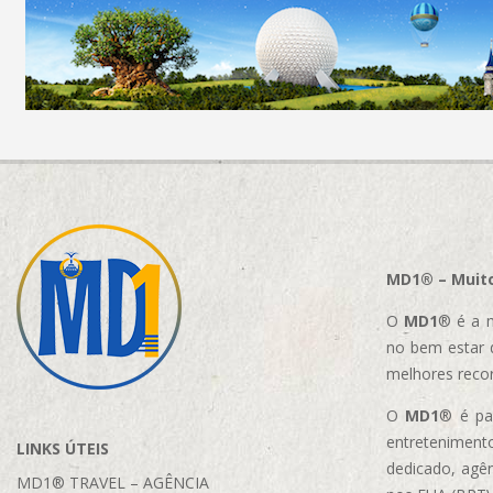
MD1® – Muito
O
MD1
® é a m
no bem estar 
melhores reco
O
MD1
® é par
entretenimento
LINKS ÚTEIS
dedicado, agên
MD1® TRAVEL – AGÊNCIA