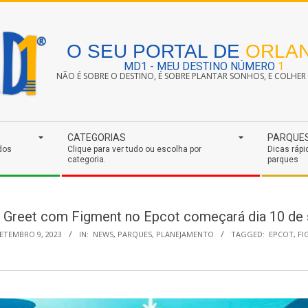
O SEU PORTAL DE
ORLA
MD1 - MEU DESTINO NÚMERO
1
NÃO É SOBRE O DESTINO, É SOBRE PLANTAR SONHOS, E COLHER S
CATEGORIAS
PARQUE
dos
Clique para ver tudo ou escolha por
Dicas rápi
categoria.
parques
 Greet com Figment no Epcot começará dia 10 de
ETEMBRO 9, 2023
IN:
NEWS
,
PARQUES
,
PLANEJAMENTO
TAGGED:
EPCOT
,
FI