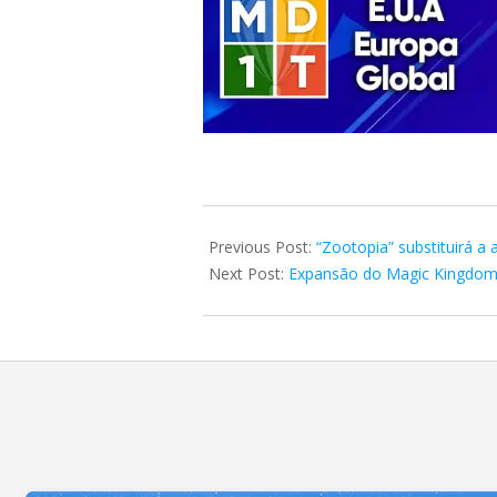
2023-
09-
Previous Post:
“Zootopia” substituirá a
09
Next Post:
Expansão do Magic Kingdom 