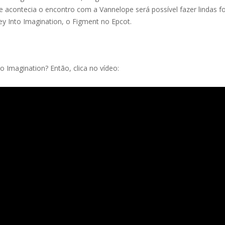
e acontecia o encontro com a Vannelope será possível fazer lindas 
y Into Imagination, o Figment no Epcot.
 Imagination? Então, clica no vídeo: