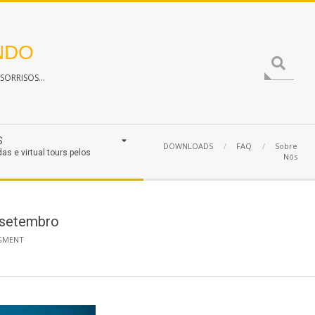
NDO
Search
ORRISOS...
S
DOWNLOADS
FAQ
Sobre
das e virtual tours pelos
Nós
 setembro
GMENT