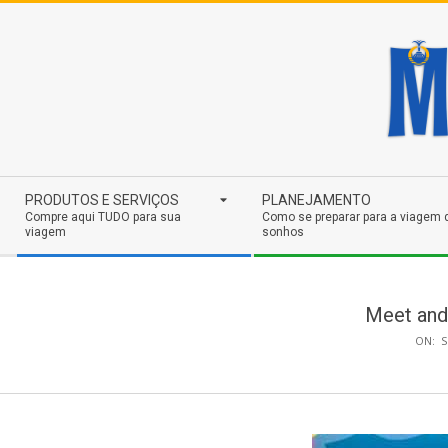
Skip
to
content
Secondary
PRODUTOS E SERVIÇOS
PLANEJAMENTO
Navigation
Compre aqui TUDO para sua
Como se preparar para a viagem 
viagem
sonhos
Menu
Meet and
ON:
S