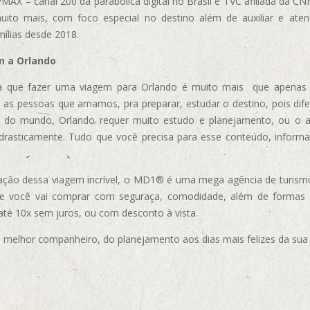
AX – canal 200 da parabólica digital no Brasil e TVC afiliada da CN
uito mais, com foco especial no destino além de auxiliar e aten
mílias desde 2018.
m a Orlando
 que fazer uma viagem para Orlando é muito mais que apenas vi
 as pessoas que amamos, pra preparar, estudar o destino, pois dif
s do mundo, Orlando requer muito estudo e planejamento, ou o 
 drasticamente. Tudo que você precisa para esse conteúdo, informa
ização dessa viagem incrível, o MD1® é uma mega agência de turism
ue você vai comprar com seguraça, comodidade, além de formas
 até 10x sem juros, ou com desconto à vista.
elhor companheiro, do planejamento aos dias mais felizes da sua 