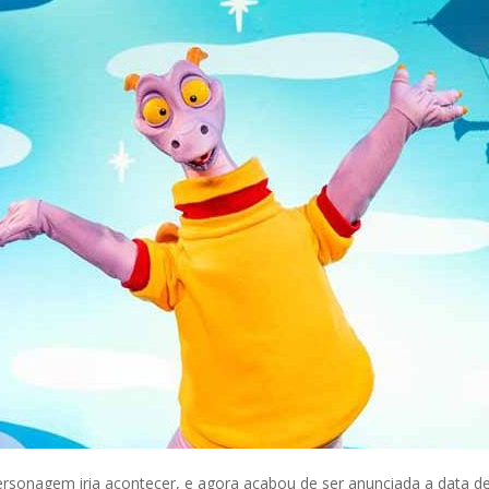
rsonagem iria acontecer, e agora acabou de ser anunciada a data d