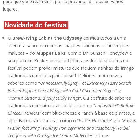
para que você realmente possa provar as delícias de vários
lugares.
Novidade do festival
O
Brew-Wing Lab at the Odyssey
convida todos a uma
aventura saborosa com as criações culinárias – e invenções
malucas – do
Muppet Labs
. Com o Dr. Bunsen Honeydew e
seu parceiro Beaker como anfitriões, os frequentadores do
festival podem provar misturas que incluem asinhas de frango
tradicionais e opções plant-based. Delicie-se com novos
sabores como “
Unnecessarily Spicy, Yet Extremely Tasty Scotch
Bonnet Pepper-Curry Wings with Cool Cucumber Yogurt
” e
“
Peanut Butter and Jelly Sticky Wings
“. Ou desfrute de sabores
tradicionais com um novo toque, como o “
Impossible™ Buffalo
Chicken Tenders”
com blue-cheese e ranch à base de plantas, e
aipo. Bebidas inovadoras como o “
Pickle Milkshake
” e o “
Frozen
Fusion featuring Twinings Pomegranate and Raspberry Herbal
Tea fused with Orange Ice Cream Molecules
” são os