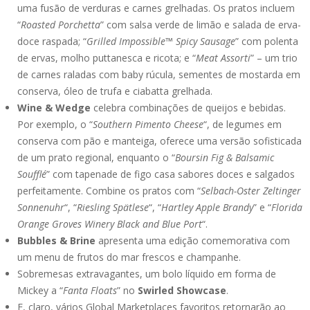
uma fusão de verduras e carnes grelhadas. Os pratos incluem
“
Roasted Porchetta
” com salsa verde de limão e salada de erva-
doce raspada; “
Grilled Impossible™ Spicy Sausage
” com polenta
de ervas, molho puttanesca e ricota; e “
Meat Assorti
” – um trio
de carnes raladas com baby rúcula, sementes de mostarda em
conserva, óleo de trufa e ciabatta grelhada.
Wine & Wedge
celebra combinações de queijos e bebidas.
Por exemplo, o “
Southern Pimento Cheese
“, de legumes em
conserva com pão e manteiga, oferece uma versão sofisticada
de um prato regional, enquanto o “
Boursin Fig & Balsamic
Soufflé
” com tapenade de figo casa sabores doces e salgados
perfeitamente. Combine os pratos com “
Selbach-Oster Zeltinger
Sonnenuhr
“, “
Riesling Spätlese
“, “
Hartley Apple Brandy
” e “
Florida
Orange Groves Winery Black and Blue Port
“.
Bubbles & Brine
apresenta uma edição comemorativa com
um menu de frutos do mar frescos e champanhe.
Sobremesas extravagantes, um bolo líquido em forma de
Mickey a “
Fanta Floats
” no
Swirled Showcase
.
E, claro, vários Global Marketplaces favoritos retornarão ao