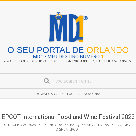
Skip
to
content
O SEU PORTAL DE
ORLANDO
MD1 - MEU DESTINO NÚMERO
1
NÃO É SOBRE O DESTINO, É SOBRE PLANTAR SONHOS, E COLHER SORRISOS...
Search
Secondary
DOWNLOADS
FAQ
Sobre Nós
Navigation
Menu
EPCOT International Food and Wine Festival 2023
ON:
JULHO 28, 2023
IN:
NOVIDADES
,
PARQUES
,
SEND
,
TODAS
TAGGED:
DISNEY
,
EPCOT