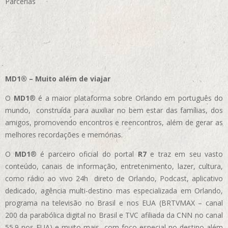
Parcerias
MD1® – Muito além de viajar
O
MD1
® é a maior plataforma sobre Orlando em português do
mundo, construída para auxiliar no bem estar das famílias, dos
amigos, promovendo encontros e reencontros, além de gerar as
melhores recordações e memórias.
O
MD1
® é parceiro oficial do portal
R7
e traz em seu vasto
conteúdo, canais de informação, entretenimento, lazer, cultura,
como rádio ao vivo 24h direto de Orlando, Podcast, aplicativo
dedicado, agência multi-destino mas especializada em Orlando,
programa na televisão no Brasil e nos EUA (BRTVMAX – canal
200 da parabólica digital no Brasil e TVC afiliada da CNN no canal
55.9 nos EUA)
e muito mais, com foco especial no destino além