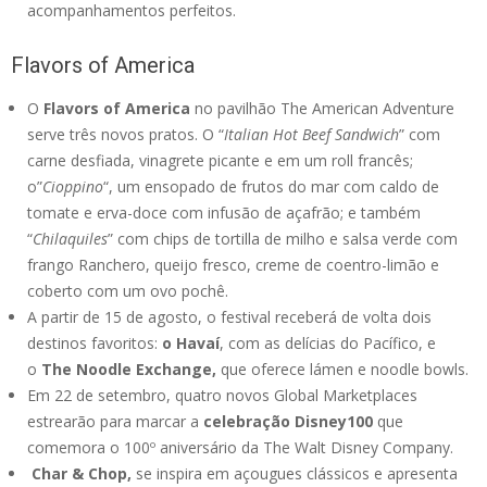
acompanhamentos perfeitos.
Flavors of America
O
Flavors of America
no pavilhão The American Adventure
serve três novos pratos. O “
Italian Hot Beef Sandwich
” com
carne desfiada, vinagrete picante e em um roll francês;
o”
Cioppino
“, um ensopado de frutos do mar com caldo de
tomate e erva-doce com infusão de açafrão; e também
“
Chilaquiles
” com chips de tortilla de milho e salsa verde com
frango Ranchero, queijo fresco, creme de coentro-limão e
coberto com um ovo pochê.
A partir de 15 de agosto, o festival receberá de volta dois
destinos favoritos:
o Havaí
, com as delícias do Pacífico, e
o
The Noodle Exchange,
que oferece lámen e noodle bowls.
Em 22 de setembro, quatro novos Global Marketplaces
estrearão para marcar a
celebração Disney100
que
comemora o 100º aniversário da The Walt Disney Company.
Char & Chop,
se inspira em açougues clássicos e apresenta