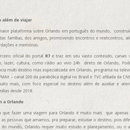
 além de viajar
aior plataforma sobre Orlando em português do mundo, construída
das famílias, dos amigos, promovendo encontros e reencontros, al
rdações e memórias.
ceiro oficial do portal
R7
e traz em seu vasto conteúdo, canais 
, lazer, cultura, como rádio ao vivo 24h direto de Orlando, Podc
cia multi-destino mas especializada em Orlando, programa na televi
AX – canal 200 da parabólica digital no Brasil e TVC afiliada da CN
uito mais, com foco especial no destino além de auxiliar e aten
mílias desde 2018.
m a Orlando
 que fazer uma viagem para Orlando é muito mais que apenas vi
 as pessoas que amamos, pra preparar, estudar o destino, pois dif
s do mundo, Orlando requer muito estudo e planejamento, ou o 