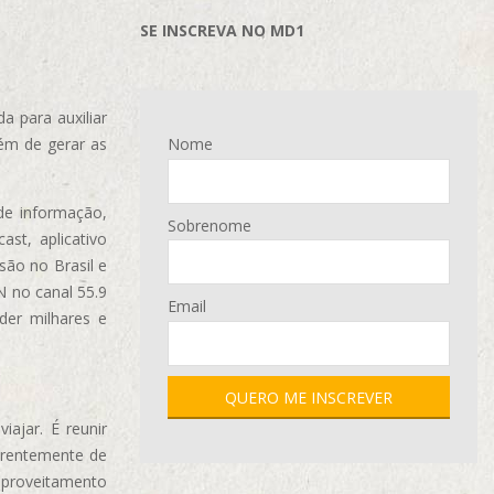
SE INSCREVA NO MD1
 para auxiliar
ém de gerar as
Nome
de informação,
Sobrenome
ast, aplicativo
são no Brasil e
N no canal 55.9
Email
der milhares e
ajar. É reunir
erentemente de
aproveitamento