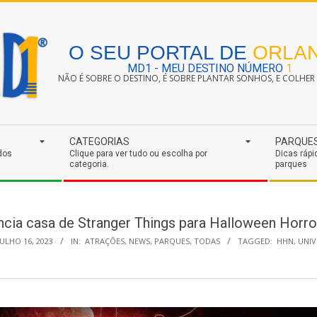
O SEU PORTAL DE
ORLA
MD1 - MEU DESTINO NÚMERO
1
NÃO É SOBRE O DESTINO, É SOBRE PLANTAR SONHOS, E COLHER S
CATEGORIAS
PARQUE
dos
Clique para ver tudo ou escolha por
Dicas rápi
categoria.
parques
ncia casa de Stranger Things para Halloween Horr
JULHO 16, 2023
IN:
ATRAÇÕES
,
NEWS
,
PARQUES
,
TODAS
TAGGED:
HHN
,
UNIV