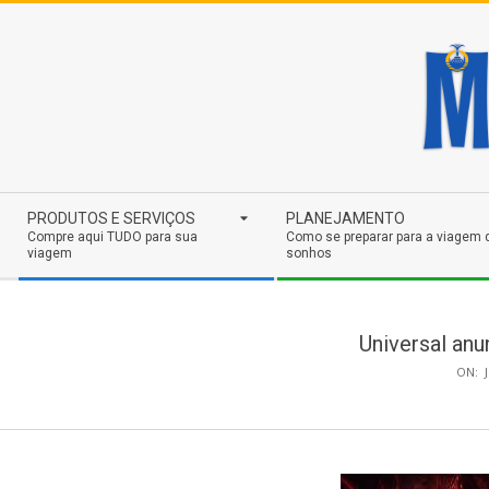
Skip
to
content
Secondary
PRODUTOS E SERVIÇOS
PLANEJAMENTO
Navigation
Compre aqui TUDO para sua
Como se preparar para a viagem 
viagem
sonhos
Menu
Universal anu
ON: