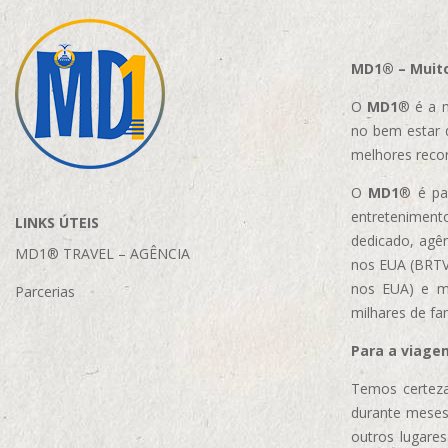
MD1® – Muito
O
MD1
® é a m
no bem estar 
melhores reco
O
MD1
® é par
entretenimento
LINKS ÚTEIS
dedicado, agên
MD1® TRAVEL – AGÊNCIA
nos EUA (BRTVM
nos EUA)
e m
Parcerias
milhares de fa
Para a viage
Temos certeza
durante meses
outros lugare