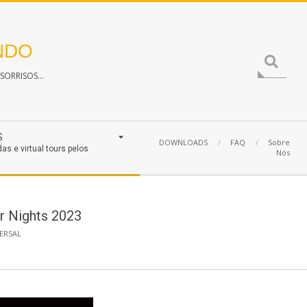
NDO
Search
ORRISOS...
S
DOWNLOADS
FAQ
Sobre
das e virtual tours pelos
Nós
or Nights 2023
ERSAL