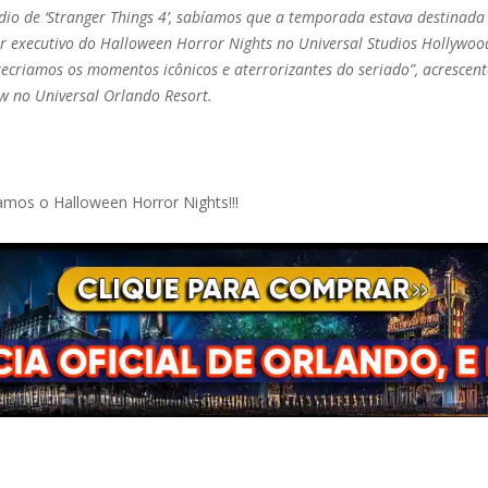
ódio de ‘Stranger Things 4’, sabíamos que a temporada estava destinad
or executivo do Halloween Horror Nights no Universal Studios Hollywo
criamos os momentos icônicos e aterrorizantes do seriado”, acrescento
ow no Universal Orlando Resort.
mos o Halloween Horror Nights!!!