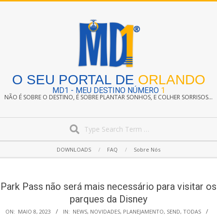
Skip
to
content
O SEU PORTAL DE
ORLANDO
MD1 - MEU DESTINO NÚMERO
1
NÃO É SOBRE O DESTINO, É SOBRE PLANTAR SONHOS, E COLHER SORRISOS...
Search
Secondary
DOWNLOADS
FAQ
Sobre Nós
Navigation
Menu
Park Pass não será mais necessário para visitar os
parques da Disney
ON:
MAIO 8, 2023
IN:
NEWS
,
NOVIDADES
,
PLANEJAMENTO
,
SEND
,
TODAS