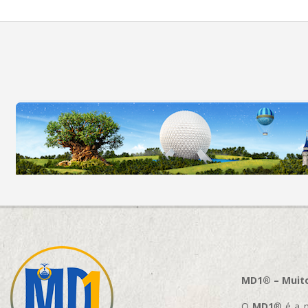
MD1® – Muito
O
MD1
® é a m