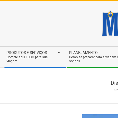
Skip
to
content
Secondary
PRODUTOS E SERVIÇOS
PLANEJAMENTO
Navigation
Compre aqui TUDO para sua
Como se preparar para a viagem 
viagem
sonhos
Menu
Dis
ON