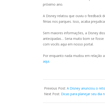
próximo ano.
A Disney relatou que ouviu o feedback 
férias nos parques. Isso, acaba prejud
Sem maiores informações, a Disney dis
antecipadas… Seria muito bom se fosse 
com vocês aqui em nosso portal.
Por enquanto nada mudou em relação as 
aqui.
2023-
05-
Previous Post:
A Disney anunciou o ret
08
Next Post:
Dicas para planejar seu dia