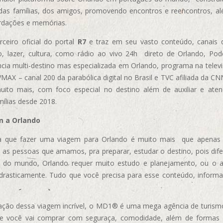
das famílias, dos amigos, promovendo encontros e reencontros, al
rdações e memórias.
ceiro oficial do portal
R7
e traz em seu vasto conteúdo, canais 
, lazer, cultura, como rádio ao vivo 24h direto de Orlando, Podc
cia multi-destino mas especializada em Orlando, programa na televi
AX – canal 200 da parabólica digital no Brasil e TVC afiliada da CN
uito mais, com foco especial no destino além de auxiliar e aten
mílias desde 2018.
m a Orlando
 que fazer uma viagem para Orlando é muito mais que apenas vi
 as pessoas que amamos, pra preparar, estudar o destino, pois dif
s do mundo, Orlando requer muito estudo e planejamento, ou o 
 drasticamente. Tudo que você precisa para esse conteúdo, informa
ização dessa viagem incrível, o MD1® é uma mega agência de turism
ue você vai comprar com seguraça, comodidade, além de formas