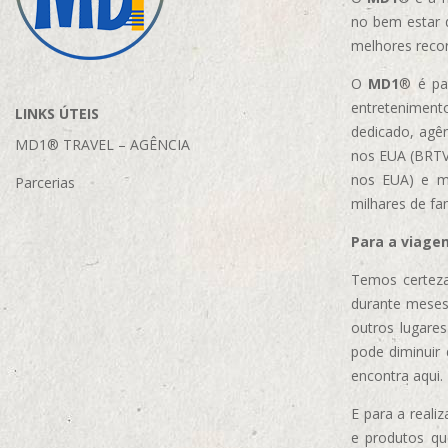
no bem estar 
melhores reco
O
MD1
® é par
entretenimento
LINKS ÚTEIS
dedicado, agên
MD1® TRAVEL – AGÊNCIA
nos EUA (BRTVM
nos EUA)
e m
Parcerias
milhares de fa
Para a viage
Temos certeza
durante meses
outros lugare
pode diminuir
encontra aqui.
E para a real
e produtos q