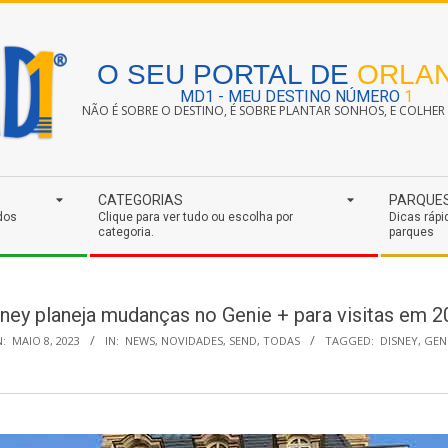
O SEU PORTAL DE
ORLA
MD1 - MEU DESTINO NÚMERO
1
NÃO É SOBRE O DESTINO, É SOBRE PLANTAR SONHOS, E COLHER S
CATEGORIAS
PARQUE
dos
Clique para ver tudo ou escolha por
Dicas rápi
categoria.
parques
ney planeja mudanças no Genie + para visitas em 
:
MAIO 8, 2023
IN:
NEWS
,
NOVIDADES
,
SEND
,
TODAS
TAGGED:
DISNEY
,
GEN