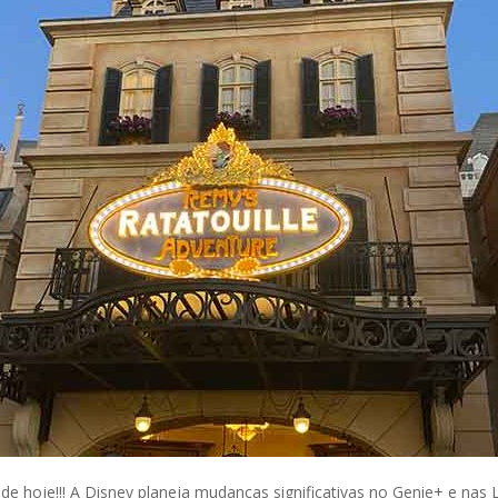
e hoje!!! A Disney planeja mudanças significativas no Genie+ e nas L