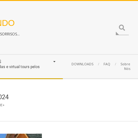
NDO
Search
ORRISOS...
S
DOWNLOADS
FAQ
Sobre
das e virtual tours pelos
Nós
2024
IE+