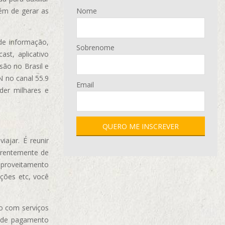
ém de gerar as
Nome
de informação,
Sobrenome
ast, aplicativo
são no Brasil e
N no canal 55.9
Email
der milhares e
ajar. É reunir
erentemente de
aproveitamento
ções etc, você
o com serviços
 de pagamento