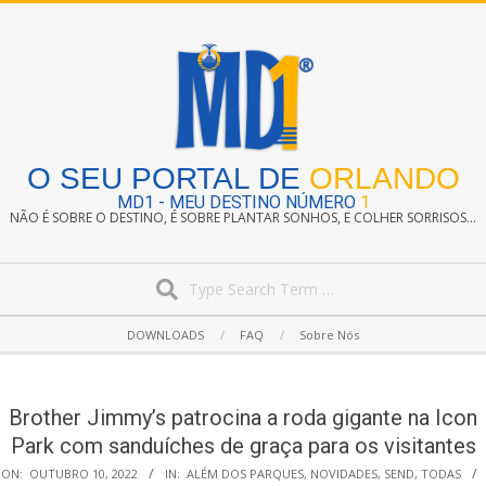
Skip
to
content
O SEU PORTAL DE
ORLANDO
MD1 - MEU DESTINO NÚMERO
1
NÃO É SOBRE O DESTINO, É SOBRE PLANTAR SONHOS, E COLHER SORRISOS...
Search
Secondary
DOWNLOADS
FAQ
Sobre Nós
Navigation
Menu
Brother Jimmy’s patrocina a roda gigante na Icon
Park com sanduíches de graça para os visitantes
ON:
OUTUBRO 10, 2022
IN:
ALÉM DOS PARQUES
,
NOVIDADES
,
SEND
,
TODAS