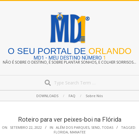
Skip
to
content
O SEU PORTAL DE
ORLANDO
MD1 - MEU DESTINO NÚMERO
1
NÃO É SOBRE O DESTINO, É SOBRE PLANTAR SONHOS, E COLHER SORRISOS...
Search
Secondary
DOWNLOADS
FAQ
Sobre Nós
Navigation
Menu
Roteiro para ver peixes-boi na Flórida
ON:
SETEMBRO 22, 2022
IN:
ALÉM DOS PARQUES
,
SEND
,
TODAS
TAGGED:
FLORIDA
,
MANATEE