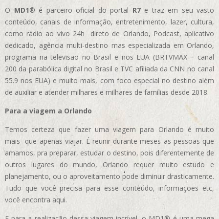
O
MD1
® é parceiro oficial do portal
R7
e traz em seu vasto
conteúdo, canais de informação, entretenimento, lazer, cultura,
como rádio ao vivo 24h direto de Orlando, Podcast, aplicativo
dedicado, agência multi-destino mas especializada em Orlando,
programa na televisão no Brasil e nos EUA (BRTVMAX – canal
200 da parabólica digital no Brasil e TVC afiliada da CNN no canal
55.9 nos EUA)
e muito mais, com foco especial no destino além
de auxiliar e atender milhares e milhares de famílias desde 2018.
Para a viagem a Orlando
Temos certeza que fazer uma viagem para Orlando é muito
mais que apenas viajar. É reunir durante meses as pessoas que
amamos, pra preparar, estudar o destino, pois diferentemente de
outros lugares do mundo, Orlando requer muito estudo e
planejamento, ou o aproveitamento pode diminuir drasticamente.
Tudo que você precisa para esse conteúdo, informações etc,
você encontra aqui.
E para a realização dessa viagem incrível, o MD1® é uma mega