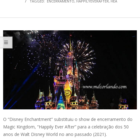
TAGGED:
ENCERRAMENTO
,
HAPPILYEVERAFTER
,
HEA
O “Disney Enchantment” substituiu o show de encerramento do
Magic Kingdom, “Happily Ever After” para a celebração dos 50
anos de Walt Disney World no ano passado (2021).