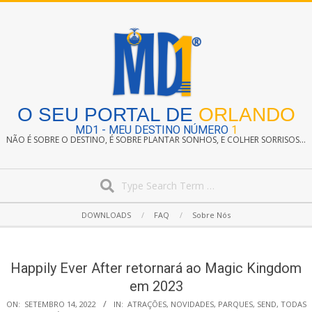
Skip
to
content
O SEU PORTAL DE
ORLANDO
MD1 - MEU DESTINO NÚMERO
1
NÃO É SOBRE O DESTINO, É SOBRE PLANTAR SONHOS, E COLHER SORRISOS...
Search
Secondary
DOWNLOADS
FAQ
Sobre Nós
Navigation
Menu
Happily Ever After retornará ao Magic Kingdom
em 2023
ON:
SETEMBRO 14, 2022
IN:
ATRAÇÕES
,
NOVIDADES
,
PARQUES
,
SEND
,
TODAS