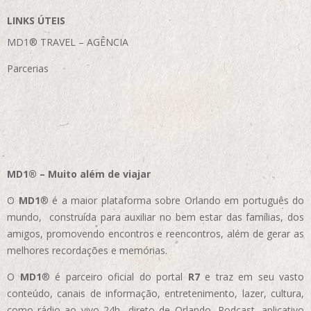
LINKS ÚTEIS
MD1® TRAVEL – AGÊNCIA
Parcerias
MD1® – Muito além de viajar
O
MD1
® é a maior plataforma sobre Orlando em português do
mundo, construída para auxiliar no bem estar das famílias, dos
amigos, promovendo encontros e reencontros, além de gerar as
melhores recordações e memórias.
O
MD1
® é parceiro oficial do portal
R7
e traz em seu vasto
conteúdo, canais de informação, entretenimento, lazer, cultura,
como rádio ao vivo 24h direto de Orlando, Podcast, aplicativo