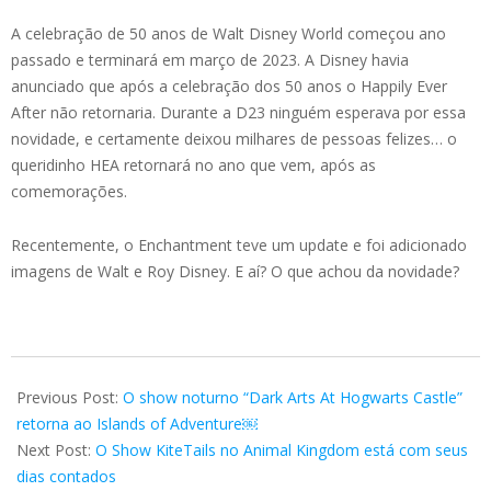
A celebração de 50 anos de Walt Disney World começou ano
passado e terminará em março de 2023. A Disney havia
anunciado que após a celebração dos 50 anos o Happily Ever
After não retornaria. Durante a D23 ninguém esperava por essa
novidade, e certamente deixou milhares de pessoas felizes… o
queridinho HEA retornará no ano que vem, após as
comemorações.
Recentemente, o Enchantment teve um update e foi adicionado
imagens de Walt e Roy Disney. E aí? O que achou da novidade?
2022-
09-
Previous Post:
O show noturno “Dark Arts At Hogwarts Castle”
14
retorna ao Islands of Adventure￼
Next Post:
O Show KiteTails no Animal Kingdom está com seus
dias contados