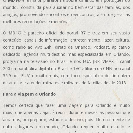
O
MD1
® é a maior plataforma sobre Orlando em português do
mundo, construída para auxiliar no bem estar das famílias, dos
amigos, promovendo encontros e reencontros, além de gerar as
melhores recordações e memórias.
O
MD1
® é parceiro oficial do portal
R7
e traz em seu vasto
conteúdo, canais de informação, entretenimento, lazer, cultura,
como rádio ao vivo 24h direto de Orlando, Podcast, aplicativo
dedicado, agência multi-destino mas especializada em Orlando,
programa na televisão no Brasil e nos EUA (BRTVMAX – canal
200 da parabólica digital no Brasil e TVC afiliada da CNN no canal
55.9 nos EUA)
e muito mais, com foco especial no destino além
de auxiliar e atender milhares e milhares de famílias desde 2018.
Para a viagem a Orlando
Temos certeza que fazer uma viagem para Orlando é muito
mais que apenas viajar. É reunir durante meses as pessoas que
amamos, pra preparar, estudar o destino, pois diferentemente de
outros lugares do mundo, Orlando requer muito estudo e