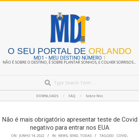
Skip
to
content
O SEU PORTAL DE
ORLANDO
MD1 - MEU DESTINO NÚMERO
1
NÃO É SOBRE O DESTINO, É SOBRE PLANTAR SONHOS, E COLHER SORRISOS...
Search
Secondary
DOWNLOADS
FAQ
Sobre Nós
Navigation
Menu
Não é mais obrigatório apresentar teste de Covid
negativo para entrar nos EUA
ON:
JUNHO 14, 2022
IN:
NEWS
,
SEND
,
TODAS
TAGGED:
COVID
,