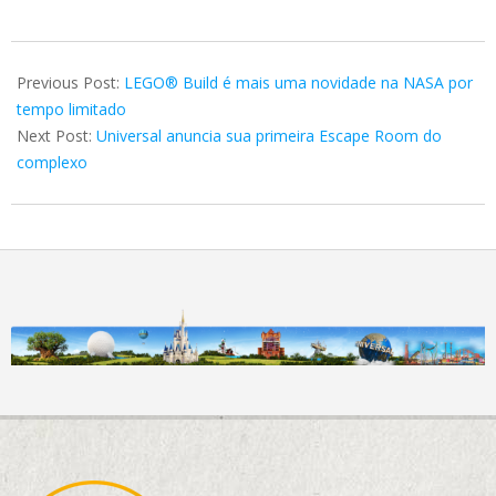
2022-
06-
Previous Post:
LEGO® Build é mais uma novidade na NASA por
14
tempo limitado
Next Post:
Universal anuncia sua primeira Escape Room do
complexo