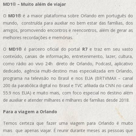
MD1® – Muito além de viajar
O
MD1
® é a maior plataforma sobre Orlando em português do
mundo, construída para auxiliar no bem estar das famílias, dos
amigos, promovendo encontros e reencontros, além de gerar as
melhores recordações e memórias.
O
MD1
® é parceiro oficial do portal
R7
e traz em seu vasto
conteúdo, canais de informação, entretenimento, lazer, cultura,
como rádio ao vivo 24h direto de Orlando, Podcast, aplicativo
dedicado, agência multi-destino mas especializada em Orlando,
programa na televisão no Brasil e nos EUA (BRTVMAX – canal
200 da parabólica digital no Brasil e TVC afiliada da CNN no canal
55.9 nos EUA)
e muito mais, com foco especial no destino além
de auxiliar e atender milhares e milhares de famílias desde 2018.
Para a viagem a Orlando
Temos certeza que fazer uma viagem para Orlando é muito
mais que apenas viajar. É reunir durante meses as pessoas que