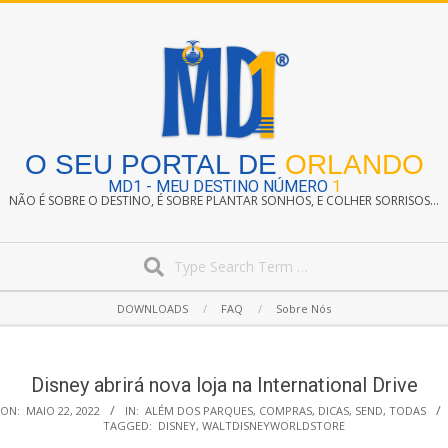
Skip
to
content
O SEU PORTAL DE
ORLANDO
MD1 - MEU DESTINO NÚMERO
1
NÃO É SOBRE O DESTINO, É SOBRE PLANTAR SONHOS, E COLHER SORRISOS...
Search
Secondary
DOWNLOADS
FAQ
Sobre Nós
Navigation
Menu
Disney abrirá nova loja na International Drive
ON:
MAIO 22, 2022
IN:
ALÉM DOS PARQUES
,
COMPRAS
,
DICAS
,
SEND
,
TODAS
TAGGED:
DISNEY
,
WALTDISNEYWORLDSTORE