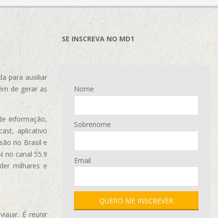
SE INSCREVA NO MD1
 para auxiliar
ém de gerar as
Nome
de informação,
Sobrenome
ast, aplicativo
são no Brasil e
N no canal 55.9
Email
der milhares e
ajar. É reunir