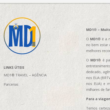
MD1® – Muito
O
MD1
® é a m
no bem estar 
melhores reco
O
MD1
® é par
entretenimento
LINKS ÚTEIS
dedicado, agên
MD1® TRAVEL – AGÊNCIA
nos EUA (BRTVM
nos EUA)
e m
Parcerias
milhares de fa
Para a viage
Temos certeza