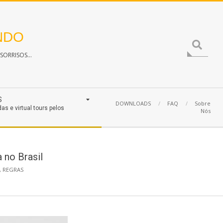
NDO
Search
ORRISOS...
S
DOWNLOADS
FAQ
Sobre
das e virtual tours pelos
Nós
 no Brasil
,
REGRAS