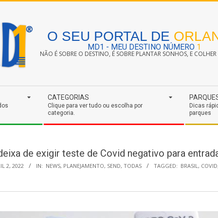
O SEU PORTAL DE
ORLA
MD1 - MEU DESTINO NÚMERO
1
NÃO É SOBRE O DESTINO, É SOBRE PLANTAR SONHOS, E COLHER S
CATEGORIAS
PARQUE
dos
Clique para ver tudo ou escolha por
Dicas rápi
categoria.
parques
eixa de exigir teste de Covid negativo para entrada
IL 2, 2022
IN:
NEWS
,
PLANEJAMENTO
,
SEND
,
TODAS
TAGGED:
BRASIL
,
COVID