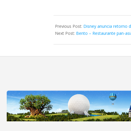
2022-
04-
Previous Post:
Disney anuncia retorno
02
Next Post:
Bento – Restaurante pan-asi