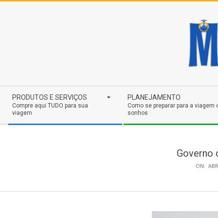
Skip
to
content
Secondary
PRODUTOS E SERVIÇOS
PLANEJAMENTO
Navigation
Compre aqui TUDO para sua
Como se preparar para a viagem 
viagem
sonhos
Menu
Governo d
ON:
ABR