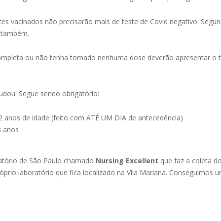
tes vacinados não precisarão mais de teste de Covid negativo. Segun
a também.
mpleta ou não tenha tomado nenhuma dose deverão apresentar o tes
udou. Segue sendo obrigatório:
02 anos de idade (feito com ATÉ UM DIA de antecedência)
8 anos
atório de São Paulo chamado
Nursing Excellent
que faz a coleta do
óprio laboratório que fica localizado na Vila Mariana. Conseguimos 