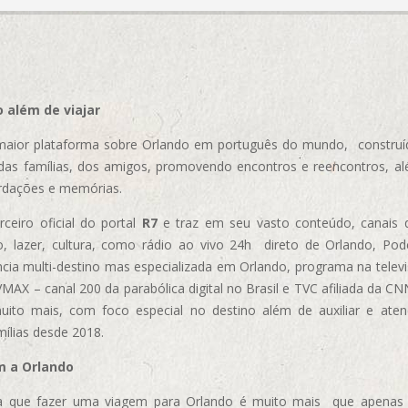
 além de viajar
aior plataforma sobre Orlando em português do mundo, construída
das famílias, dos amigos, promovendo encontros e reencontros, al
rdações e memórias.
ceiro oficial do portal
R7
e traz em seu vasto conteúdo, canais 
, lazer, cultura, como rádio ao vivo 24h direto de Orlando, Podc
cia multi-destino mas especializada em Orlando, programa na televi
AX – canal 200 da parabólica digital no Brasil e TVC afiliada da CN
uito mais, com foco especial no destino além de auxiliar e aten
mílias desde 2018.
m a Orlando
 que fazer uma viagem para Orlando é muito mais que apenas vi