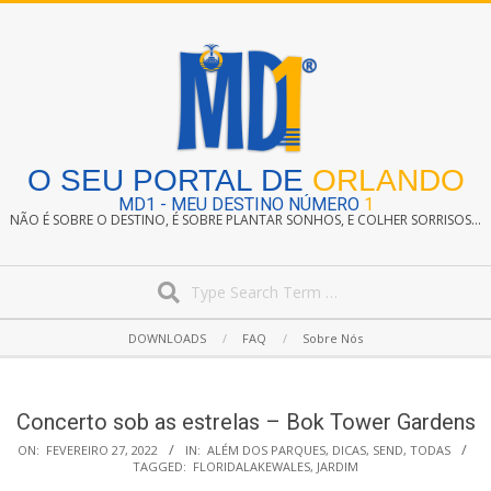
Skip
to
content
O SEU PORTAL DE
ORLANDO
MD1 - MEU DESTINO NÚMERO
1
NÃO É SOBRE O DESTINO, É SOBRE PLANTAR SONHOS, E COLHER SORRISOS...
Search
Secondary
DOWNLOADS
FAQ
Sobre Nós
Navigation
Menu
Concerto sob as estrelas – Bok Tower Gardens
ON:
FEVEREIRO 27, 2022
IN:
ALÉM DOS PARQUES
,
DICAS
,
SEND
,
TODAS
TAGGED:
FLORIDALAKEWALES
,
JARDIM