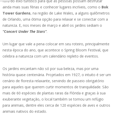
fora do eixo turístico para que as pessoas possam desfrutar
ainda mais suas férias e conhecer lugares incríveis, como o
Bok
Tower Gardens
, na região de Lake Wales, a alguns quilômetros
de Orlando, uma ótima opção para relaxar e se conectar com a
natureza. E, nos meses de março e abril os jardins sediam o
“Concert Under The Stars”
.
Um lugar que vale a pena colocar em seu roteiro, principalmente
nesta época do ano, que acontece o Spring Bloom Festival, que
celebra a natureza com um calendário repleto de eventos.
Os jardins encantam não só por sua beleza, mas por uma
história quase centenária. Projetados em 1927, o intuito é ser um
cenário de floresta relaxante, servindo de passeio obrigatório
para aqueles que querem curtir momentos de tranquilidade. São
mais de 60 espécies de plantas raras da Flórida e graças à sua
exuberante vegetação, o local também se tornou um refúgio
para animais, dentre eles cerca de 120 espécies de aves e outros
animais nativos do estado.