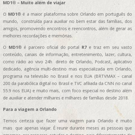
MD1® – Muito além de viajar
O
MD1
® é a maior plataforma sobre Orlando em português do
mundo, construída para auxiliar no bem estar das famílias, dos
amigos, promovendo encontros e reencontros, além de gerar as
melhores recordações e memórias.
O
MD1
® é parceiro oficial do portal
R7
e traz em seu vasto
conteúdo, canais de informação, entretenimento, lazer, cultura,
como rádio ao vivo 24h direto de Orlando, Podcast, aplicativo
dedicado, agência multi-destino mas especializada em Orlando,
programa na televisão no Brasil e nos EUA (BRTVMAX – canal
200 da parabólica digital no Brasil e TVC afiliada da CNN no canal
55.9 nos EUA)
e muito mais, com foco especial no destino além
de auxiliar e atender milhares e milhares de famílias desde 2018.
Para a viagem a Orlando
Temos certeza que fazer uma viagem para Orlando é muito
mais que apenas viajar. É reunir durante meses as pessoas que