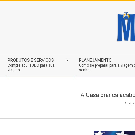
Skip
to
content
Secondary
PRODUTOS E SERVIÇOS
PLANEJAMENTO
Navigation
Compre aqui TUDO para sua
Como se preparar para a viagem 
viagem
sonhos
Menu
A Casa branca acabou
ON:
O