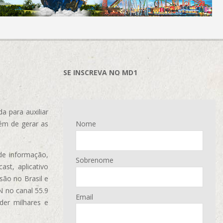
SE INSCREVA NO MD1
 para auxiliar
ém de gerar as
Nome
de informação,
Sobrenome
ast, aplicativo
são no Brasil e
N no canal 55.9
Email
der milhares e