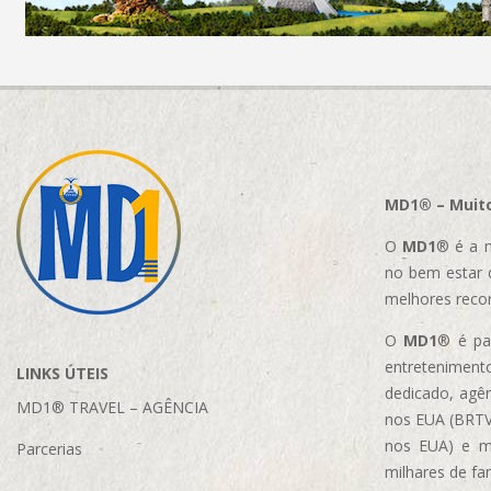
MD1® – Muito
O
MD1
® é a m
no bem estar 
melhores reco
O
MD1
® é par
entretenimento
LINKS ÚTEIS
dedicado, agên
MD1® TRAVEL – AGÊNCIA
nos EUA (BRTVM
nos EUA)
e m
Parcerias
milhares de fa