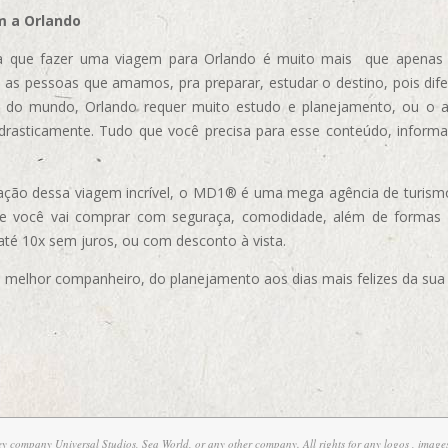
m a Orlando
 que fazer uma viagem para Orlando é muito mais que apenas vi
 as pessoas que amamos, pra preparar, estudar o destino, pois dif
s do mundo, Orlando requer muito estudo e planejamento, ou o 
 drasticamente. Tudo que você precisa para esse conteúdo, informa
ização dessa viagem incrível, o MD1® é uma mega agência de turism
ue você vai comprar com seguraça, comodidade, além de formas
 até 10x sem juros, ou com desconto à vista.
elhor companheiro, do planejamento aos dias mais felizes da sua 
ney company Universal Studios, Sea World, or any other company. All rights for any logos , images