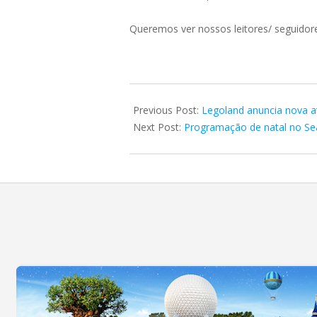
Queremos ver nossos leitores/ seguidores
2021-
10-
Previous Post:
Legoland anuncia nova a
25
Next Post:
Programação de natal no S