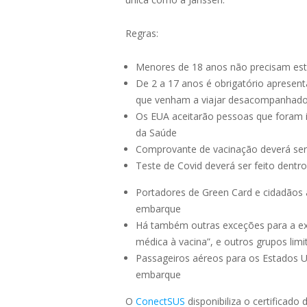
Regras:
Menores de 18 anos não precisam est
De 2 a 17 anos é obrigatório apresent
que venham a viajar desacompanhados
Os EUA aceitarão pessoas que foram 
da Saúde
Comprovante de vacinação deverá se
Teste de Covid deverá ser feito dentr
Portadores de Green Card e cidadãos 
embarque
Há também outras exceções para a exi
médica à vacina”, e outros grupos lim
Passageiros aéreos para os Estados 
embarque
O
ConectSUS
disponibiliza o certificado