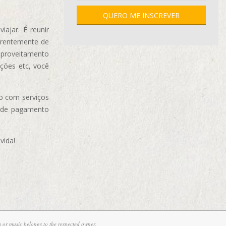
ajar. É reunir
erentemente de
aproveitamento
ções etc, você
o com serviços
 de pagamento
vida!
 or music belongs to the respected owner.