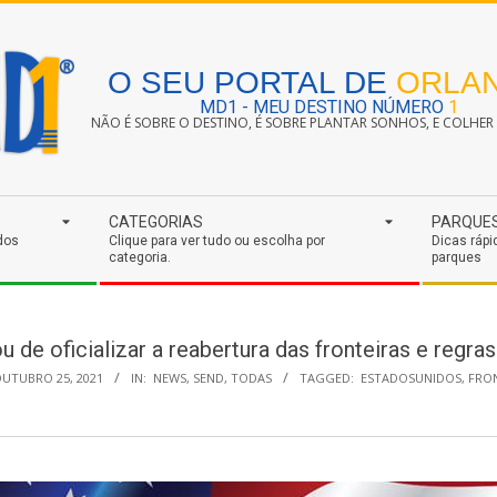
O SEU PORTAL DE
ORLA
MD1 - MEU DESTINO NÚMERO
1
NÃO É SOBRE O DESTINO, É SOBRE PLANTAR SONHOS, E COLHER S
CATEGORIAS
PARQUE
dos
Clique para ver tudo ou escolha por
Dicas rápi
categoria.
parques
 de oficializar a reabertura das fronteiras e regras
UTUBRO 25, 2021
IN:
NEWS
,
SEND
,
TODAS
TAGGED:
ESTADOSUNIDOS
,
FRO