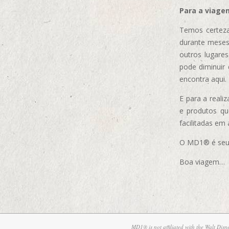
Para a viage
Temos certeza
durante meses
outros lugare
pode diminuir
encontra aqui.
E para a real
e produtos q
facilitadas em
O MD1® é seu m
Boa viagem…
MD1® is not affiliated with the Walt Dis