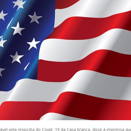
sável pela resposta do Covid -19 da Casa branca, disse à imprensa q