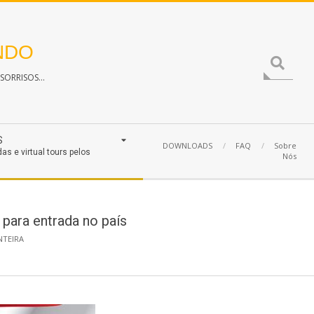
NDO
Search
ORRISOS...
S
DOWNLOADS
FAQ
Sobre
das e virtual tours pelos
Nós
 para entrada no país
NTEIRA