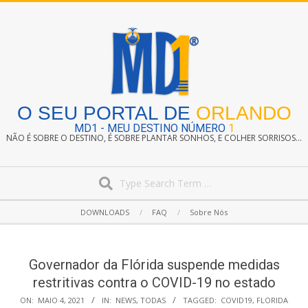
Skip
to
content
O SEU PORTAL DE
ORLANDO
MD1 - MEU DESTINO NÚMERO
1
NÃO É SOBRE O DESTINO, É SOBRE PLANTAR SONHOS, E COLHER SORRISOS...
Search
Secondary
DOWNLOADS
FAQ
Sobre Nós
Navigation
Menu
Governador da Flórida suspende medidas
restritivas contra o COVID-19 no estado
ON:
MAIO 4, 2021
IN:
NEWS
,
TODAS
TAGGED:
COVID19
,
FLORIDA