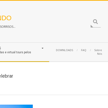
NDO
Search
ORRISOS...
S
DOWNLOADS
FAQ
Sobre
das e virtual tours pelos
Nós
lebrar