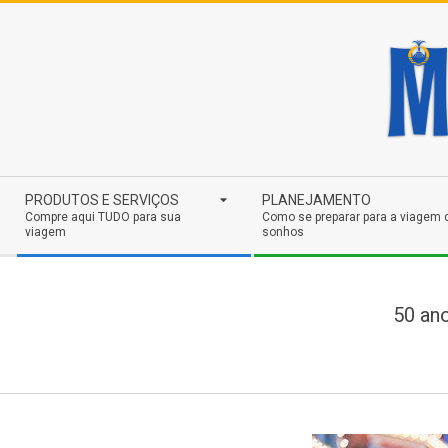
Skip
to
content
Secondary
PRODUTOS E SERVIÇOS
PLANEJAMENTO
Navigation
Compre aqui TUDO para sua
Como se preparar para a viagem 
viagem
sonhos
Menu
50 an