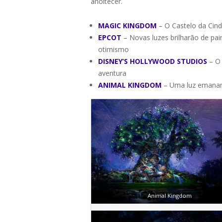
anoitecer.
MAGIC KINGDOM
– O Castelo da Cind
EPCOT
– Novas luzes brilharão de pa
otimismo
DISNEY’S HOLLYWOOD STUDIOS
– O 
aventura
ANIMAL KINGDOM
– Uma luz emanar
Animal Kingdom