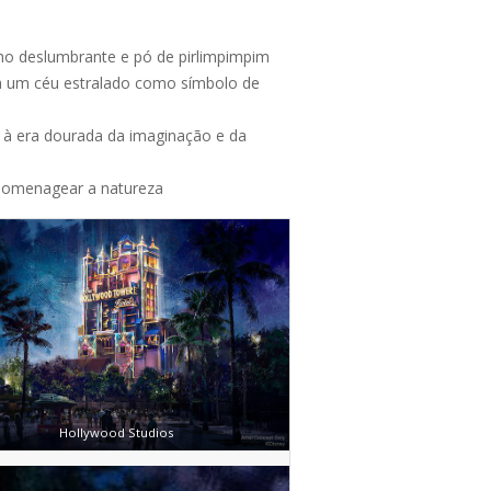
lho deslumbrante e pó de pirlimpimpim
 a um céu estralado como símbolo de
 à era dourada da imaginação e da
 homenagear a natureza
Hollywood Studios