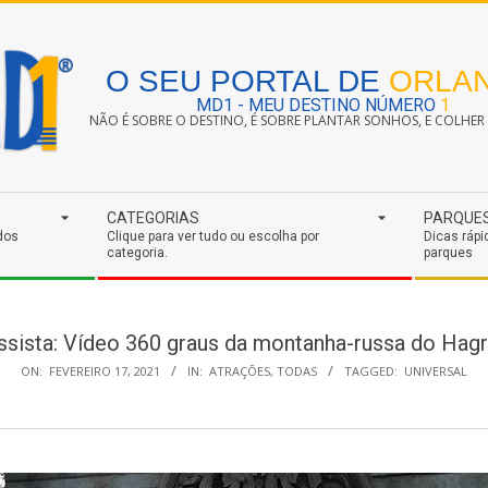
O SEU PORTAL DE
ORLA
MD1 - MEU DESTINO NÚMERO
1
NÃO É SOBRE O DESTINO, É SOBRE PLANTAR SONHOS, E COLHER S
CATEGORIAS
PARQUE
dos
Clique para ver tudo ou escolha por
Dicas rápi
categoria.
parques
ssista: Vídeo 360 graus da montanha-russa do Hagr
ON:
FEVEREIRO 17, 2021
IN:
ATRAÇÕES
,
TODAS
TAGGED:
UNIVERSAL