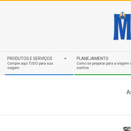
Skip
to
content
Secondary
PRODUTOS E SERVIÇOS
PLANEJAMENTO
Navigation
Compre aqui TUDO para sua
Como se preparar para a viagem 
viagem
sonhos
Menu
A