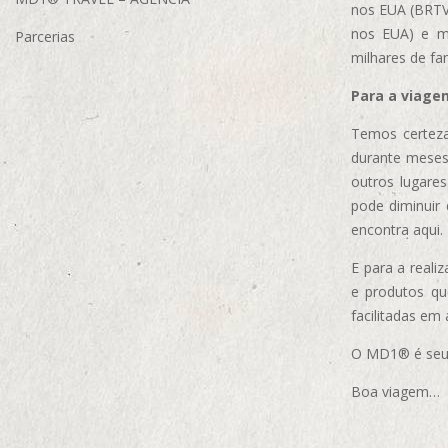
nos EUA (BRTVM
nos EUA)
e m
Parcerias
milhares de fa
Para a viage
Temos certeza
durante meses
outros lugare
pode diminuir
encontra aqui.
E para a real
e produtos q
facilitadas em
O MD1® é seu m
Boa viagem…