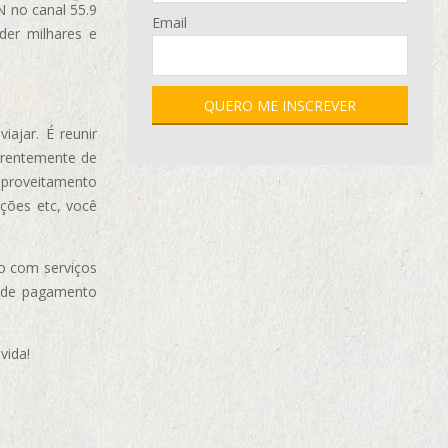
N no canal 55.9
Email
der milhares e
ajar. É reunir
erentemente de
aproveitamento
ções etc, você
o com serviços
 de pagamento
vida!