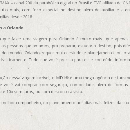
AX – canal 200 da parabólica digital no Brasil e TVC afiliada da CN
uito mais, com foco especial no destino além de auxiliar e aten
mílias desde 2018.
m a Orlando
 que fazer uma viagem para Orlando é muito mais que apenas vi
 as pessoas que amamos, pra preparar, estudar o destino, pois dif
s do mundo, Orlando requer muito estudo e planejamento, ou o 
 drasticamente. Tudo que você precisa para esse conteúdo, informa
ização dessa viagem incrível, o MD1® é uma mega agência de turism
ue você vai comprar com seguraça, comodidade, além de formas
 até 10x sem juros, ou com desconto à vista.
elhor companheiro, do planejamento aos dias mais felizes da sua 