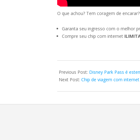
O que achou? Tem coragem de encarar? C
Garanta seu ingresso com o melhor pr
Compre seu chip com internet
ILIMI
2021-
02-
Previous Post:
Disney Park Pass é esten
17
Next Post:
Chip de viagem com interne