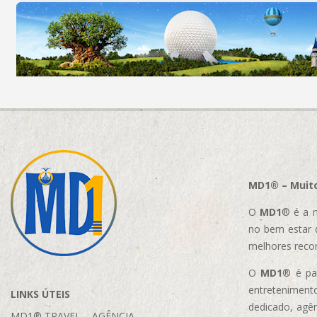
MD1® – Muito
O
MD1
® é a m
no bem estar 
melhores reco
O
MD1
® é par
entretenimento
LINKS ÚTEIS
dedicado, agên
MD1® TRAVEL – AGÊNCIA