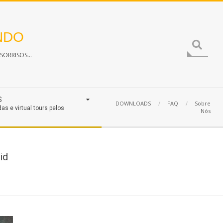
NDO
Search
ORRISOS...
S
DOWNLOADS
FAQ
Sobre
das e virtual tours pelos
Nós
id