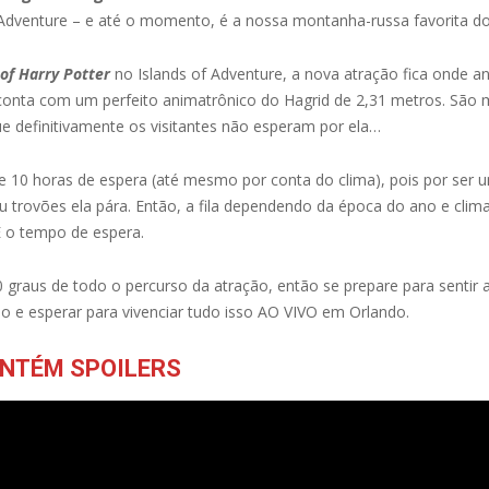
 Adventure – e até o momento, é a nossa montanha-russa favorita d
of Harry Potter
no Islands of Adventure, a nova atração fica onde an
 conta com um perfeito animatrônico do Hagrid de 2,31 metros. São m
ue definitivamente os visitantes não esperam por ela…
de 10 horas de espera (até mesmo por conta do clima), pois por ser
trovões ela pára. Então, a fila dependendo da época do ano e clima
E o tempo de espera.
 graus de todo o percurso da atração, então se prepare para sentir 
eo e esperar para vivenciar tudo isso AO VIVO em Orlando.
ONTÉM SPOILERS