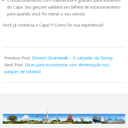
O estacionamento com manobrista é gratuito para visitantes
do Capa. Seu garçom validará seu bilhete de estacionamento
para quando você for retirar o seu veículo.
Você já conhecia o Capa??? Como foi sua experiência?
2021-
01-
Previous Post:
Disney’s Boardwalk – O calçadão da Disney
21
Next Post:
Dicas para economizar com alimentação nos
parques de Orlando