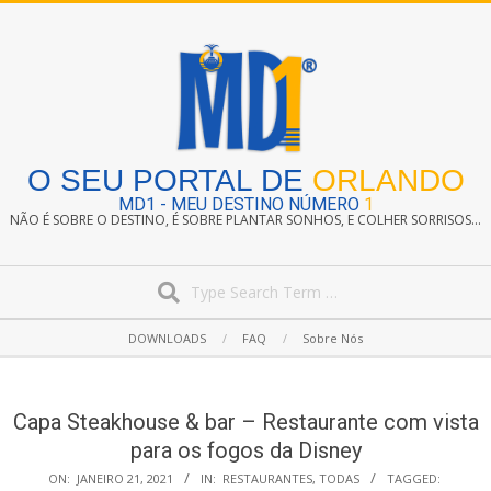
Skip
to
content
O SEU PORTAL DE
ORLANDO
MD1 - MEU DESTINO NÚMERO
1
NÃO É SOBRE O DESTINO, É SOBRE PLANTAR SONHOS, E COLHER SORRISOS...
Search
Secondary
DOWNLOADS
FAQ
Sobre Nós
Navigation
Menu
Capa Steakhouse & bar – Restaurante com vista
para os fogos da Disney
ON:
JANEIRO 21, 2021
IN:
RESTAURANTES
,
TODAS
TAGGED: