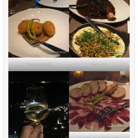
Croquetas $9
Maíz $11