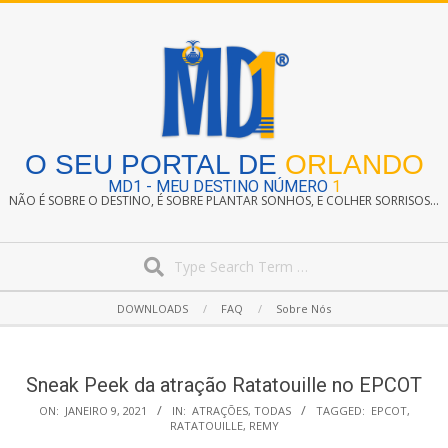
Skip
to
content
O SEU PORTAL DE
ORLANDO
MD1 - MEU DESTINO NÚMERO
1
NÃO É SOBRE O DESTINO, É SOBRE PLANTAR SONHOS, E COLHER SORRISOS...
Search
Secondary
DOWNLOADS
FAQ
Sobre Nós
Navigation
Menu
Sneak Peek da atração Ratatouille no EPCOT
ON:
JANEIRO 9, 2021
IN:
ATRAÇÕES
,
TODAS
TAGGED:
EPCOT
,
RATATOUILLE
,
REMY