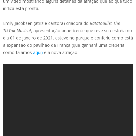
um vídeo mostrando alguns detalhes da atração que ao que tudo
indica está pronta.
Emily Jacobsen (atriz e cantora) criadora do
Ratatouille: The
TikTok Musical
, apresentação beneficente que teve sua estréia no
dia 01 de janeiro de 2021, esteve no parque e conferiu como está
a expansão do pavilhão da França (que ganhará uma creperia
como falamos
aqui)
e a nova atração.