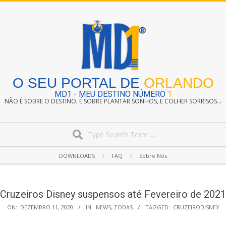
Skip
to
content
O SEU PORTAL DE
ORLANDO
MD1 - MEU DESTINO NÚMERO
1
NÃO É SOBRE O DESTINO, É SOBRE PLANTAR SONHOS, E COLHER SORRISOS...
Search
Secondary
DOWNLOADS
FAQ
Sobre Nós
Navigation
Menu
Cruzeiros Disney suspensos até Fevereiro de 2021
ON:
DEZEMBRO 11, 2020
IN:
NEWS
,
TODAS
TAGGED:
CRUZEIRODISNEY