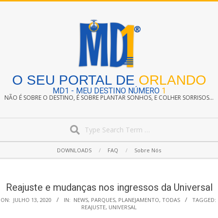
Skip
to
content
O SEU PORTAL DE
ORLANDO
MD1 - MEU DESTINO NÚMERO
1
NÃO É SOBRE O DESTINO, É SOBRE PLANTAR SONHOS, E COLHER SORRISOS...
Search
Secondary
DOWNLOADS
FAQ
Sobre Nós
Navigation
Menu
Reajuste e mudanças nos ingressos da Universal
ON:
JULHO 13, 2020
IN:
NEWS
,
PARQUES
,
PLANEJAMENTO
,
TODAS
TAGGED:
REAJUSTE
,
UNIVERSAL