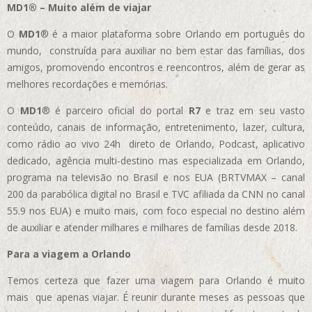
MD1® – Muito além de viajar
O
MD1
® é a maior plataforma sobre Orlando em português do
mundo, construída para auxiliar no bem estar das famílias, dos
amigos, promovendo encontros e reencontros, além de gerar as
melhores recordações e memórias.
O
MD1
® é parceiro oficial do portal
R7
e traz em seu vasto
conteúdo, canais de informação, entretenimento, lazer, cultura,
como rádio ao vivo 24h direto de Orlando, Podcast, aplicativo
dedicado, agência multi-destino mas especializada em Orlando,
programa na televisão no Brasil e nos EUA (BRTVMAX – canal
200 da parabólica digital no Brasil e TVC afiliada da CNN no canal
55.9 nos EUA)
e muito mais, com foco especial no destino além
de auxiliar e atender milhares e milhares de famílias desde 2018.
Para a viagem a Orlando
Temos certeza que fazer uma viagem para Orlando é muito
mais que apenas viajar. É reunir durante meses as pessoas que