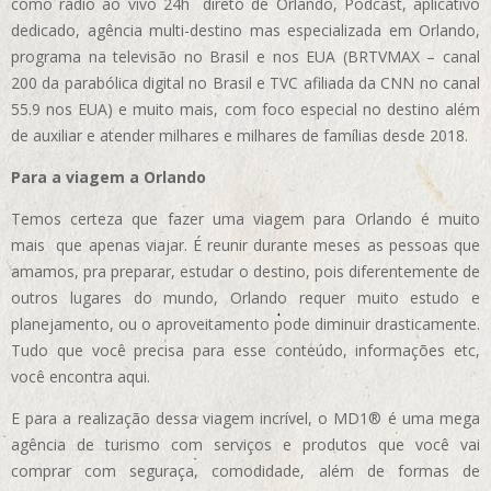
como rádio ao vivo 24h direto de Orlando, Podcast, aplicativo
dedicado, agência multi-destino mas especializada em Orlando,
programa na televisão no Brasil e nos EUA (BRTVMAX – canal
200 da parabólica digital no Brasil e TVC afiliada da CNN no canal
55.9 nos EUA)
e muito mais, com foco especial no destino além
de auxiliar e atender milhares e milhares de famílias desde 2018.
Para a viagem a Orlando
Temos certeza que fazer uma viagem para Orlando é muito
mais que apenas viajar. É reunir durante meses as pessoas que
amamos, pra preparar, estudar o destino, pois diferentemente de
outros lugares do mundo, Orlando requer muito estudo e
planejamento, ou o aproveitamento pode diminuir drasticamente.
Tudo que você precisa para esse conteúdo, informações etc,
você encontra aqui.
E para a realização dessa viagem incrível, o MD1® é uma mega
agência de turismo com serviços e produtos que você vai
comprar com seguraça, comodidade, além de formas de