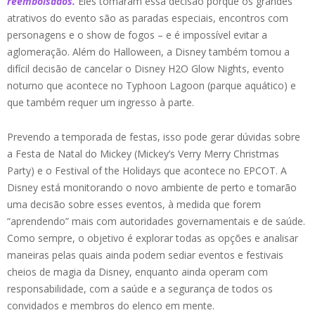
reembolsados.
Eles tomaram essa decisão porque os grandes
atrativos do evento são as paradas especiais, encontros com
personagens e o show de fogos – e é impossível evitar a
aglomeração. Além do Halloween, a Disney também tomou a
difícil decisão de cancelar o Disney H2O Glow Nights, evento
noturno que acontece no Typhoon Lagoon (parque aquático) e
que também requer um ingresso à parte.
Prevendo a temporada de festas, isso pode gerar dúvidas sobre
a Festa de Natal do Mickey (Mickey’s Verry Merry Christmas
Party) e o Festival of the Holidays que acontece no EPCOT. A
Disney está monitorando o novo ambiente de perto e tomarão
uma decisão sobre esses eventos, à medida que forem
“aprendendo” mais com autoridades governamentais e de saúde.
Como sempre, o objetivo é explorar todas as opções e analisar
maneiras pelas quais ainda podem sediar eventos e festivais
cheios de magia da Disney, enquanto ainda operam com
responsabilidade, com a saúde e a segurança de todos os
convidados e membros do elenco em mente.