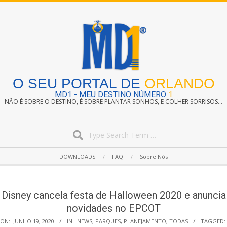
Skip
to
content
O SEU PORTAL DE
ORLANDO
MD1 - MEU DESTINO NÚMERO
1
NÃO É SOBRE O DESTINO, É SOBRE PLANTAR SONHOS, E COLHER SORRISOS...
Search
Secondary
DOWNLOADS
FAQ
Sobre Nós
Navigation
Menu
Disney cancela festa de Halloween 2020 e anuncia
novidades no EPCOT
ON:
JUNHO 19, 2020
IN:
NEWS
,
PARQUES
,
PLANEJAMENTO
,
TODAS
TAGGED: