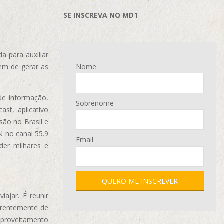
SE INSCREVA NO MD1
 para auxiliar
ém de gerar as
Nome
de informação,
Sobrenome
ast, aplicativo
são no Brasil e
N no canal 55.9
Email
der milhares e
ajar. É reunir
erentemente de
aproveitamento