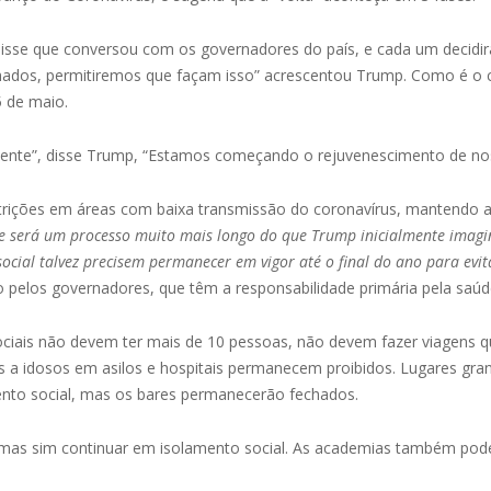
disse que conversou com os governadores do país, e cada um decidir
hados, permitiremos que façam isso” acrescentou Trump. Como é o
 de maio.
nte”, disse Trump, “Estamos começando o rejuvenescimento de n
estrições em áreas com baixa transmissão do coronavírus, mantendo a 
e será um processo muito mais longo do que Trump inicialmente imagi
cial talvez precisem permanecer em vigor até o final do ano para evi
elos governadores, que têm a responsabilidade primária pela saúd
ciais não devem ter mais de 10 pessoas, não devem fazer viagens 
s a idosos em asilos e hospitais permanecem proibidos. Lugares gra
nto social, mas os bares permanecerão fechados.
 mas sim continuar em isolamento social. As academias também pode