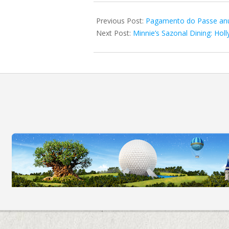
2020-
04-
Previous Post:
Pagamento do Passe anu
16
Next Post:
Minnie’s Sazonal Dining: Hol