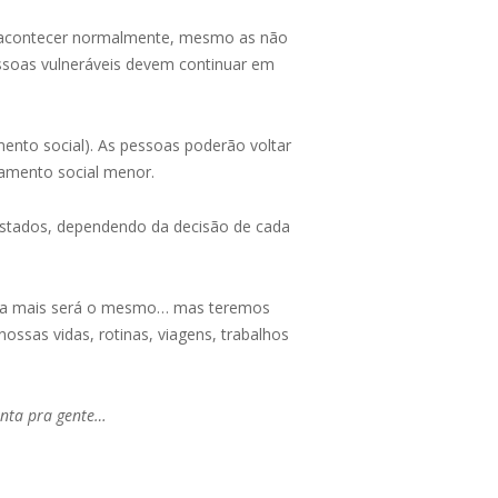
a acontecer normalmente, mesmo as não
pessoas vulneráveis devem continuar em
ento social). As pessoas poderão voltar
iamento social menor.
 estados, dependendo da decisão de cada
nca mais será o mesmo… mas teremos
sas vidas, rotinas, viagens, trabalhos
onta pra gente…