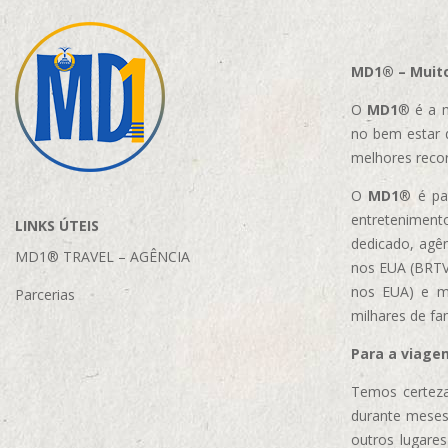
MD1® – Muito
O
MD1
® é a m
no bem estar 
melhores reco
O
MD1
® é par
entretenimento
LINKS ÚTEIS
dedicado, agên
MD1® TRAVEL – AGÊNCIA
nos EUA (BRTVM
nos EUA)
e m
Parcerias
milhares de fa
Para a viage
Temos certeza
durante meses
outros lugare