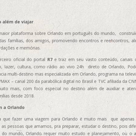
 além de viajar
aior plataforma sobre Orlando em português do mundo, construída
das famílias, dos amigos, promovendo encontros e reencontros, al
rdações e memórias.
ceiro oficial do portal
R7
e traz em seu vasto conteúdo, canais 
, lazer, cultura, como rádio ao vivo 24h direto de Orlando, Podc
cia multi-destino mas especializada em Orlando, programa na televi
AX – canal 200 da parabólica digital no Brasil e TVC afiliada da CN
uito mais, com foco especial no destino além de auxiliar e aten
mílias desde 2018.
m a Orlando
 que fazer uma viagem para Orlando é muito mais que apenas vi
 as pessoas que amamos, pra preparar, estudar o destino, pois dif
s do mundo, Orlando requer muito estudo e planejamento, ou o 