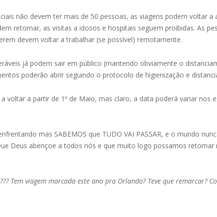
ciais não devem ter mais de 50 pessoas, as viagens podem voltar 
dem retornar, as visitas a idosos e hospitais seguem proibidas. As 
erem devem voltar a trabalhar (se possível) remotamente.
ráveis já podem sair em público (mantendo obviamente o distanciam
entos poderão abrir seguindo o protocolo de higienização e distanc
 voltar a partir de 1º de Maio, mas claro, a data poderá variar nos
está enfrentando mas SABEMOS que TUDO VAI PASSAR, e o mundo nu
e Deus abençoe a todos nós e que muito logo possamos retomar nos
p??? Tem viagem marcada este ano pra Orlando? Teve que remarcar? C