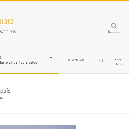
NDO
Search
ORRISOS...
S
DOWNLOADS
FAQ
Sobre
das e virtual tours pelos
Nós
país
IA