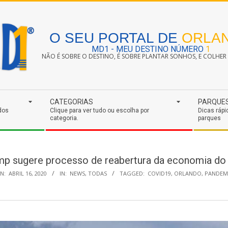
O SEU PORTAL DE
ORLA
MD1 - MEU DESTINO NÚMERO
1
NÃO É SOBRE O DESTINO, É SOBRE PLANTAR SONHOS, E COLHER S
CATEGORIAS
PARQUE
dos
Clique para ver tudo ou escolha por
Dicas rápi
categoria.
parques
mp sugere processo de reabertura da economia do 
N:
ABRIL 16, 2020
IN:
NEWS
,
TODAS
TAGGED:
COVID19
,
ORLANDO
,
PANDEM