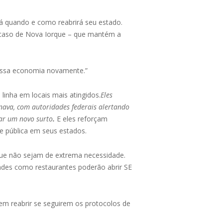
á quando e como reabrirá seu estado.
 caso de Nova Iorque – que mantém a
ossa economia novamente.”
linha em locais mais atingidos.
Eles
nava, com autoridades federais alertando
tar um novo surto
.
E eles reforçam
e pública em seus estados.
que não sejam de extrema necessidade.
ndes como restaurantes poderão abrir SE
m reabrir se seguirem os protocolos de