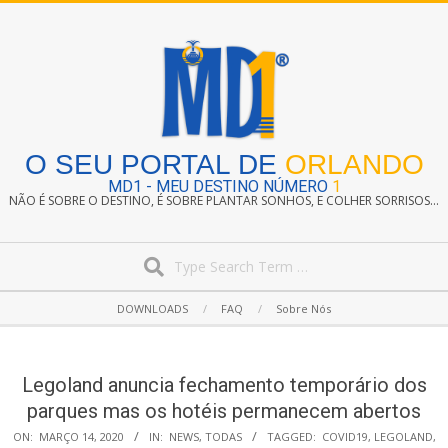
Skip
to
content
O SEU PORTAL DE
ORLANDO
MD1 - MEU DESTINO NÚMERO
1
NÃO É SOBRE O DESTINO, É SOBRE PLANTAR SONHOS, E COLHER SORRISOS...
Search
Secondary
DOWNLOADS
FAQ
Sobre Nós
Navigation
Menu
Legoland anuncia fechamento temporário dos
parques mas os hotéis permanecem abertos
ON:
MARÇO 14, 2020
IN:
NEWS
,
TODAS
TAGGED:
COVID19
,
LEGOLAND
,