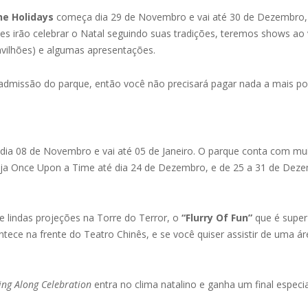
he Holidays
começa dia 29 de Novembro e vai até 30 de Dezembro
es irão celebrar o Natal seguindo suas tradições, teremos shows ao
pavilhões) e algumas apresentações.
e admissão do parque, então você não precisará pagar nada a mais por
ia 08 de Novembro e vai até 05 de Janeiro. O parque conta com muit
oja Once Upon a Time até dia 24 de Dezembro, e de 25 a 31 de Deze
 e lindas projeções na Torre do Terror, o
“Flurry Of Fun”
que é super l
tece na frente do Teatro Chinês, e se você quiser assistir de uma á
Sing Along Celebration
entra no clima natalino e ganha um final especia