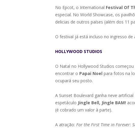
No Epcot, o International
Festival Of T
especial. No World Showcase, os pavilhõ
delicias de outros países (além dos 11 
O festival já está incluso no ingresso d
HOLLYWOOD STUDIOS
O Natal no Hollywood Studios começou d
encontrar o
Papai Noel
para fotos na l
ocupará seu posto.
A Sunset Boulevard ganha neve artificial
espetáculo
Jingle Bell, Jingle BAM!
acon
(é cobrado um valor à parte).
A atração:
For the First Time in Forever: 