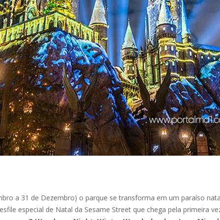
bro a 31 de Dezembro) o parque se transforma em um paraíso natali
 desfile especial de Natal da Sesame Street que chega pela primeira v