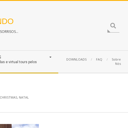
NDO
Search
ORRISOS...
S
DOWNLOADS
FAQ
Sobre
das e virtual tours pelos
Nós
CHRISTMAS
,
NATAL