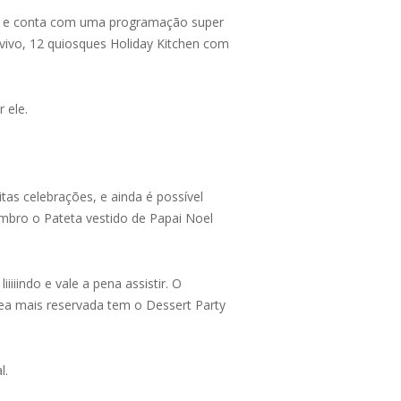
, e conta com uma programação super
 vivo, 12 quiosques Holiday Kitchen com
 ele.
as celebrações, e ainda é possível
mbro o Pateta vestido de Papai Noel
iiiiindo e vale a pena assistir. O
rea mais reservada tem o Dessert Party
l.