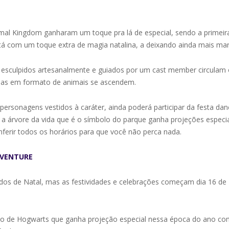
imal Kingdom ganharam um toque pra lá de especial, sendo a primeir
tá com um toque extra de magia natalina, a deixando ainda mais marav
 esculpidos artesanalmente e guiados por um cast member circulam o
nosas em formato de animais se ascendem.
ersonagens vestidos à caráter, ainda poderá participar da festa danç
a árvore da vida que é o símbolo do parque ganha projeções especia
ferir todos os horários para que você não perca nada.
DVENTURE
ados de Natal, mas as festividades e celebrações começam dia 16 de
elo de Hogwarts que ganha projeção especial nessa época do ano c