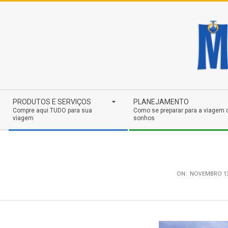
Skip
to
content
Secondary
PRODUTOS E SERVIÇOS
PLANEJAMENTO
Navigation
Compre aqui TUDO para sua
Como se preparar para a viagem 
viagem
sonhos
Menu
ON:
NOVEMBRO 13