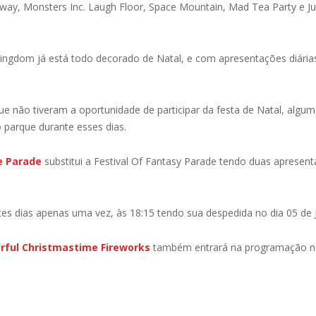
y, Monsters Inc. Laugh Floor, Space Mountain, Mad Tea Party e Ju
ngdom já está todo decorado de Natal, e com apresentações diária
e não tiveram a oportunidade de participar da festa de Natal, alg
parque durante esses dias.
e Parade
substitui a Festival Of Fantasy Parade tendo duas apresen
es dias apenas uma vez, às 18:15 tendo sua despedida no dia 05 de J
rful Christmastime Fireworks
também entrará na programação no