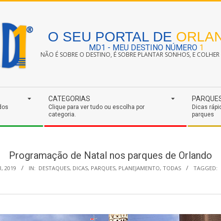
O SEU PORTAL DE
ORLA
MD1 - MEU DESTINO NÚMERO
1
NÃO É SOBRE O DESTINO, É SOBRE PLANTAR SONHOS, E COLHER S
CATEGORIAS
PARQUE
dos
Clique para ver tudo ou escolha por
Dicas rápi
categoria.
parques
Programação de Natal nos parques de Orlando
, 2019
IN:
DESTAQUES
,
DICAS
,
PARQUES
,
PLANEJAMENTO
,
TODAS
TAGGED: