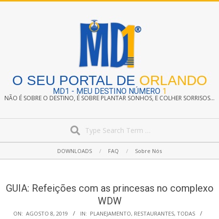
Skip
to
content
O SEU PORTAL DE
ORLANDO
MD1 - MEU DESTINO NÚMERO
1
NÃO É SOBRE O DESTINO, É SOBRE PLANTAR SONHOS, E COLHER SORRISOS...
Search
Secondary
DOWNLOADS
FAQ
Sobre Nós
Navigation
Menu
GUIA: Refeições com as princesas no complexo
WDW
ON:
AGOSTO 8, 2019
IN:
PLANEJAMENTO
,
RESTAURANTES
,
TODAS