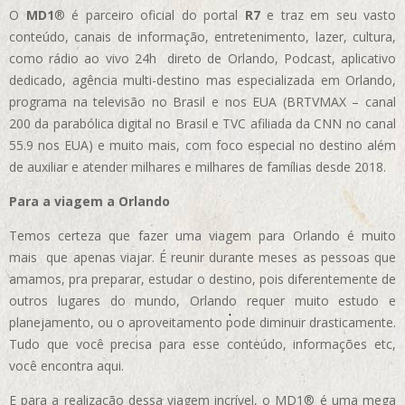
O
MD1
® é parceiro oficial do portal
R7
e traz em seu vasto
conteúdo, canais de informação, entretenimento, lazer, cultura,
como rádio ao vivo 24h direto de Orlando, Podcast, aplicativo
dedicado, agência multi-destino mas especializada em Orlando,
programa na televisão no Brasil e nos EUA (BRTVMAX – canal
200 da parabólica digital no Brasil e TVC afiliada da CNN no canal
55.9 nos EUA)
e muito mais, com foco especial no destino além
de auxiliar e atender milhares e milhares de famílias desde 2018.
Para a viagem a Orlando
Temos certeza que fazer uma viagem para Orlando é muito
mais que apenas viajar. É reunir durante meses as pessoas que
amamos, pra preparar, estudar o destino, pois diferentemente de
outros lugares do mundo, Orlando requer muito estudo e
planejamento, ou o aproveitamento pode diminuir drasticamente.
Tudo que você precisa para esse conteúdo, informações etc,
você encontra aqui.
E para a realização dessa viagem incrível, o MD1® é uma mega