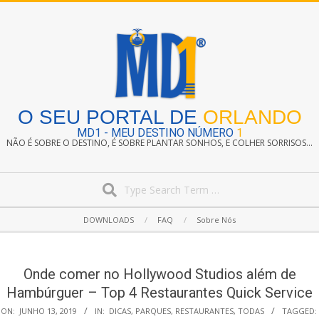
Skip
to
content
O SEU PORTAL DE
ORLANDO
MD1 - MEU DESTINO NÚMERO
1
NÃO É SOBRE O DESTINO, É SOBRE PLANTAR SONHOS, E COLHER SORRISOS...
Search
Secondary
DOWNLOADS
FAQ
Sobre Nós
Navigation
Menu
Onde comer no Hollywood Studios além de
Hambúrguer – Top 4 Restaurantes Quick Service
ON:
JUNHO 13, 2019
IN:
DICAS
,
PARQUES
,
RESTAURANTES
,
TODAS
TAGGED: