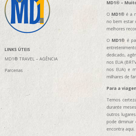
MD1® – Muito
O
MD1
® é a m
no bem estar 
melhores reco
O
MD1
® é par
entretenimento
LINKS ÚTEIS
dedicado, agên
MD1® TRAVEL – AGÊNCIA
nos EUA (BRTVM
nos EUA)
e m
Parcerias
milhares de fa
Para a viage
Temos certeza
durante meses
outros lugare
pode diminuir
encontra aqui.