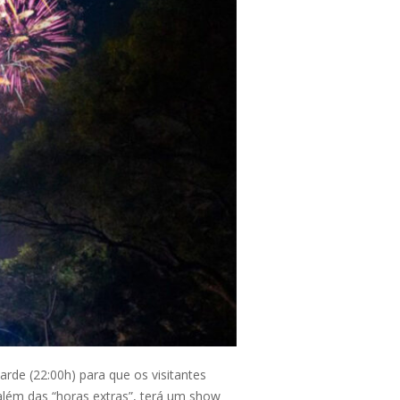
de (22:00h) para que os visitantes
m das “horas extras”, terá um show