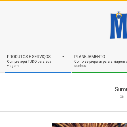
Skip
to
content
Secondary
PRODUTOS E SERVIÇOS
PLANEJAMENTO
Navigation
Compre aqui TUDO para sua
Como se preparar para a viagem 
viagem
sonhos
Menu
Summ
ON: