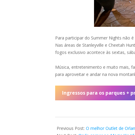
Para participar do Summer Nights não é n
Nas áreas de Stanleyville e Cheetah Hun
fogos exclusivo acontece às sextas, sá
Música, entretenimento e muito mais, fa
para aproveitar e andar na nova montan
Ingressos para os parques + p
2019-
06-
Previous Post:
O melhor Outlet de Orla
08