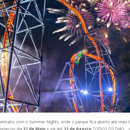
cano com o Summer Nights, onde o parque fica aberto até mais tar
 Começou dia
31 de Maio
e vai até
11 de Agosto
TODOS OS DIAS… alé