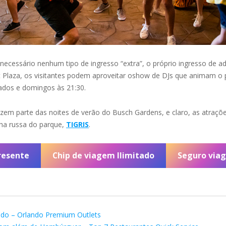
ecessário nenhum tipo de ingresso “extra”, o próprio ingresso de adm
t Plaza, os visitantes podem aproveitar oshow de DJs que animam o 
bados e domingos às 21:30.
zem parte das noites de verão do Busch Gardens, e claro, as atraçõe
ha russa do parque,
TIGRIS
.
resente
Chip de viagem Ilimitado
Seguro via
ndo – Orlando Premium Outlets