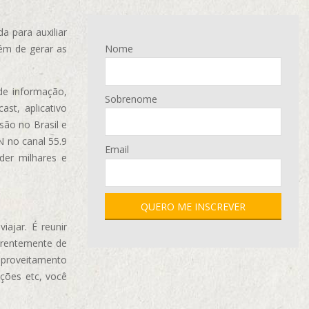
 para auxiliar
ém de gerar as
Nome
de informação,
Sobrenome
ast, aplicativo
são no Brasil e
N no canal 55.9
Email
der milhares e
ajar. É reunir
erentemente de
aproveitamento
ções etc, você