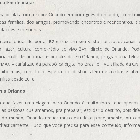
 além de viajar
aior plataforma sobre Orlando em português do mundo, construída
das famílias, dos amigos, promovendo encontros e reencontros, al
rdações e memórias.
ceiro oficial do portal
R7
e traz em seu vasto conteúdo, canais 
, lazer, cultura, como rádio ao vivo 24h direto de Orlando, Podc
cia multi-destino mas especializada em Orlando, programa na televi
AX – canal 200 da parabólica digital no Brasil e TVC afiliada da CN
uito mais, com foco especial no destino além de auxiliar e aten
mílias desde 2018.
m a Orlando
 que fazer uma viagem para Orlando é muito mais que apenas vi
 as pessoas que amamos, pra preparar, estudar o destino, pois dif
s do mundo, Orlando requer muito estudo e planejamento, ou o 
 drasticamente. Tudo que você precisa para esse conteúdo, informa