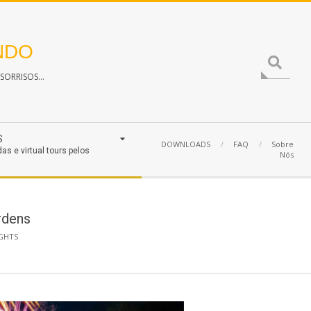
NDO
Search
ORRISOS...
S
DOWNLOADS
FAQ
Sobre
das e virtual tours pelos
Nós
rdens
GHTS