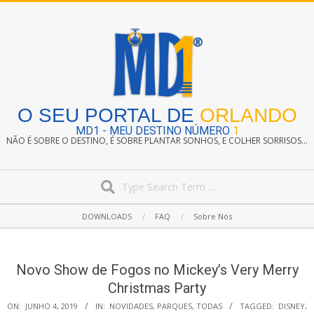
Skip
to
content
O SEU PORTAL DE
ORLANDO
MD1 - MEU DESTINO NÚMERO
1
NÃO É SOBRE O DESTINO, É SOBRE PLANTAR SONHOS, E COLHER SORRISOS...
Search
Secondary
DOWNLOADS
FAQ
Sobre Nós
Navigation
Menu
Novo Show de Fogos no Mickey’s Very Merry
Christmas Party
ON:
JUNHO 4, 2019
IN:
NOVIDADES
,
PARQUES
,
TODAS
TAGGED:
DISNEY
,