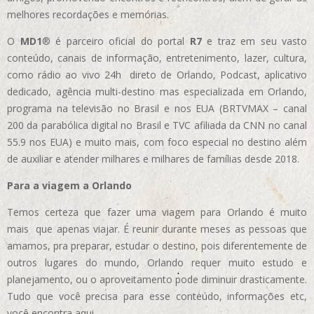
melhores recordações e memórias.
O
MD1
® é parceiro oficial do portal
R7
e traz em seu vasto
conteúdo, canais de informação, entretenimento, lazer, cultura,
como rádio ao vivo 24h direto de Orlando, Podcast, aplicativo
dedicado, agência multi-destino mas especializada em Orlando,
programa na televisão no Brasil e nos EUA (BRTVMAX – canal
200 da parabólica digital no Brasil e TVC afiliada da CNN no canal
55.9 nos EUA)
e muito mais, com foco especial no destino além
de auxiliar e atender milhares e milhares de famílias desde 2018.
Para a viagem a Orlando
Temos certeza que fazer uma viagem para Orlando é muito
mais que apenas viajar. É reunir durante meses as pessoas que
amamos, pra preparar, estudar o destino, pois diferentemente de
outros lugares do mundo, Orlando requer muito estudo e
planejamento, ou o aproveitamento pode diminuir drasticamente.
Tudo que você precisa para esse conteúdo, informações etc,
você encontra aqui.